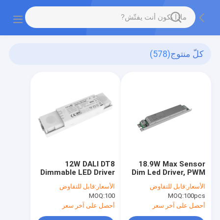
كلّ منتوج
(578)
12W DALI DT8
18.9W Max Sensor
Dimmable LED Driver
Dim Led Driver, PWM
100ma to 500ma NFC
Dimming With 12V
الأسعار:
قابل للتفاوض
الأسعار:
قابل للتفاوض
programmable led
Auxiliary Power
MOQ:
100
MOQ:
100pcs
driver
Supply, For Long
Strip Lamp
أحصل على آخر سعر
أحصل على آخر سعر