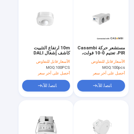
مستشعر حركة Casambi
10m ارتفاع التثبيت
PIR، تعتيم 0-10 فولت،
كاشف إشغال DALI
مناسب لتطبيقات
للتركيب السطحي في
الأسعار:
قابل للتفاوض
الأسعار:
قابل للتفاوض
المكاتب
ارتفاعات تركيب كبيرة
MOQ:
100PCS
MOQ:
100pcs
أحصل على آخر سعر
أحصل على آخر سعر
ﺎﺘﺼﻟ ﺍﻶﻧ
ﺎﺘﺼﻟ ﺍﻶﻧ
المنزل
المنتجات
برنامج VR