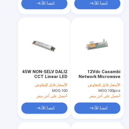
ﺎﺘﺼﻟ ﺍﻶﻧ
ﺎﺘﺼﻟ ﺍﻶﻧ
45W NON-SELV DALI2
12Vdc Casambi
CCT Linear LED
Network Microwave
Driver 200mA to
Motion Sensor For
الأسعار:
قابل للتفاوض
الأسعار:
قابل للتفاوض
350mA output with 5
Slim LED Fixtures, 6m
MOQ:
100
MOQ:
100pcs
years warranty
max Mounting Height
أحصل على آخر سعر
أحصل على آخر سعر
ﺎﺘﺼﻟ ﺍﻶﻧ
ﺎﺘﺼﻟ ﺍﻶﻧ