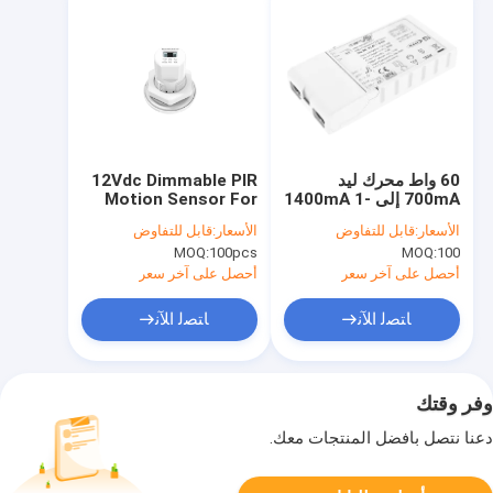
60 واط محرك ليد
12Vdc Dimmable PIR
700mA إلى 1400mA 1-
Motion Sensor For
10 فولت محرك ليد قابل
Tri-proof Light,
الأسعار:
قابل للتفاوض
الأسعار:
قابل للتفاوض
للتعتيم مع فترة ضمان 5
Zhaga Book20
MOQ:
100pcs
MOQ:
100
سنوات
Interface, Parking
Garage Applicable
أحصل على آخر سعر
أحصل على آخر سعر
ﺎﺘﺼﻟ ﺍﻶﻧ
ﺎﺘﺼﻟ ﺍﻶﻧ
وفر وقتك
دعنا نتصل بأفضل المنتجات معك.