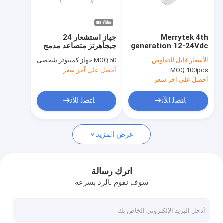
حولنا
جولة في المصنع
Merrytek 4th
جهاز استشعار 24
generation 12-24Vdc
جيجاهرتز متصاعد مدمج
مراقبة الجودة
input Occupancy
في وحدة تويا ZigBee
الأسعار:
قابل للتفاوض
50 جهاز كمبيوتر شخصى
MOQ:
detector with one
اللاسلكية MSA201 Z
100pcs
MOQ:
أحصل على آخر سعر
potential-free dry
اتصل بنا
contact
أحصل على آخر سعر
أخبار
ﺎﺘﺼﻟ ﺍﻶﻧ
ﺎﺘﺼﻟ ﺍﻶﻧ
القضايا
عرض المزيد
اطلب اقتباس
Video
اترك رسالة
سوف نقوم بالرد بسرعة
الميكروويف استشعار الحركة