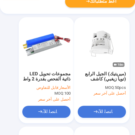
أعط متطلباتك
(ميريتيك) الجيل الرابع
مجموعات تحويل LED
(تويا زيغبي) كاشف
ذاتية الفحص بقدرة 2 واط
لاسلكي كاشف وجود
مع مدة تشغيل 3 ساعات
50pcs
MOQ:
الأسعار:
قابل للتفاوض
لاسلكي
وخرج 80-200 فولت تيار
أحصل على آخر سعر
100
MOQ:
مستمر
أحصل على آخر سعر
ﺎﺘﺼﻟ ﺍﻶﻧ
ﺎﺘﺼﻟ ﺍﻶﻧ