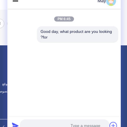
May
6:45 PM
3
2
1
Good day, what product are you looking 
for?
المنتجات
حول
الميكروويف استشعار الحركة
أخبار
ديمابل الحركة الاستشعار
الحالات
أجهزة الكشف عن الوجود
خريطة الموقع
جميع الفئات
سياسة الخصوصي