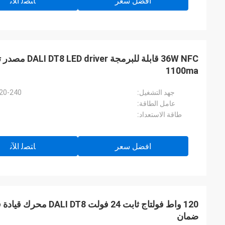
افضل سعر
ﺎﺘﺼﻟ ﺍﻶﻧ
1100ma
جهد التشغيل:
220-240 فولت تيار متردد، 50 هرتز / 
عامل الطاقة:
طاقة الاستعداد:
افضل سعر
ﺎﺘﺼﻟ ﺍﻶﻧ
ضمان