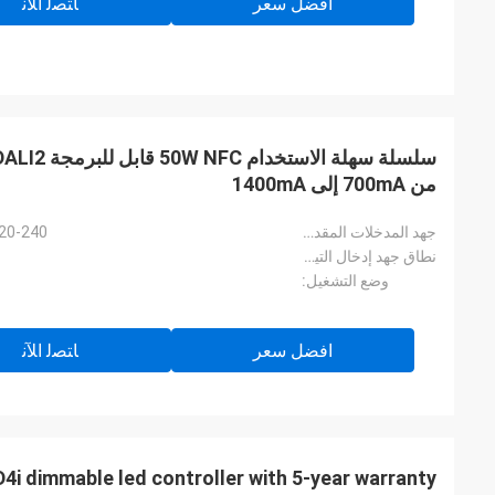
افضل سعر
ﺎﺘﺼﻟ ﺍﻶﻧ
من 700mA إلى 1400mA
جهد المدخلات المقدرة:
220-240 فولت تيار متردد، 50 هرتز / 
نطاق جهد إدخال التيار المستمر:
وضع التشغيل:
افضل سعر
ﺎﺘﺼﻟ ﺍﻶﻧ