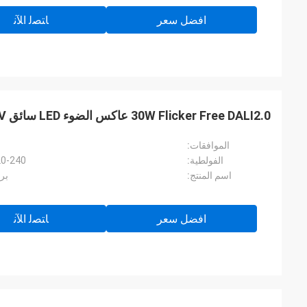
افضل سعر
ﺎﺘﺼﻟ ﺍﻶﻧ
30W Flicker Free DALI2.0 عاكس الضوء LED سائق KL30C-PDiiV
الموافقات:
الفولطية:
220-240 فولت تيار متردد 50 هرت
اسم المنتج:
برنامج
افضل سعر
ﺎﺘﺼﻟ ﺍﻶﻧ