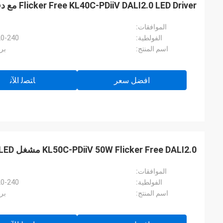
Flicker Free KL40C-PDiiV DALI2.0 LED Driver مع دفع ذاكرة DIM
الموافقات:
الفولطية:
220-240 فولت تيار متردد 50 هرت
اسم المنتج:
برنامج
افضل سعر
ﺎﺘﺼﻟ ﺍﻶﻧ
KL50C-PDiiV 50W Flicker Free DALI2.0 مشغل LED قابل للتعتيم
الموافقات:
الفولطية:
220-240 فولت تيار متردد 50 هرت
اسم المنتج:
برنامج