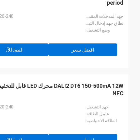
period
جهد المدخلات المقدرة:
220-240 فولت تيار متردد، 50 هرتز / 
نطاق جهد إدخال التيار المستمر:
وضع التشغيل:
افضل سعر
ﺎﺘﺼﻟ ﺍﻶﻧ
LI2 DT6 150-500mA 12W
NFC
جهد التشغيل:
220-240 فولت تيار متردد، 50 هرتز / 
عامل الطاقة:
الطاقة الاحتياطية: