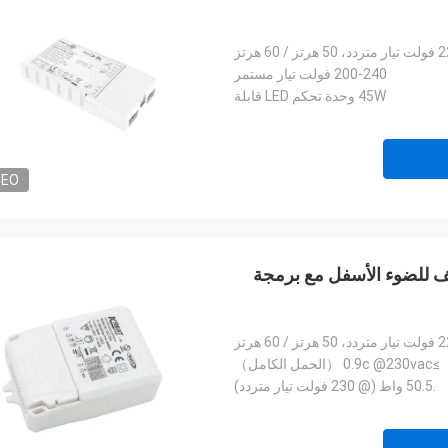
60 هرتز
200-240 فولت تيار مستمر
45W وحدة تحكم LED قابلة
DEO
DA محرك LED قابل للتخفيف للضوء الأسفل مع برمجة
60 هرتز
≥0.9c @230vac （الحمل الكامل）
.50.5 واط (@ 230 فولت تيار متردد)