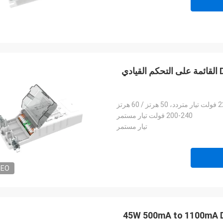
سلسلة سهلة الاستخدام 50W NFC قابل للبرمجة DALI2 القائمة على التحكم القيادي
60 هرتز
200-240 فولت تيار مستمر
تيار مستمر
DEO
45W 500mA to 1100mA D4i dimmable led controller with 5-year warranty