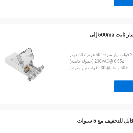
36W NFC قابلة للبرمجة DALI DT8 LED driver مصدر تيار ثابت 500ma إلى
60 هرتز
≥0.95 @230VAC (حمولة كاملة)
.50.5 واط (@ 230 فولت تيار متردد)
120 واط فولتاج ثابت 24 فولت DALI DT8 محرك قيادة قابل للتخفيف مع 5 سنوات