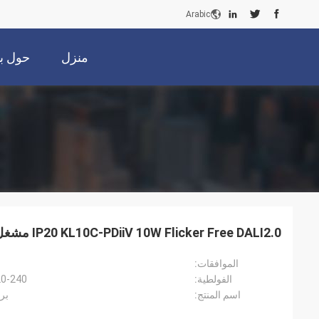
Arabic
منزل
حول بن
IP20 KL10C-PDiiV 10W Flicker Free DALI2.0 مشغل LED قابل للتعتيم
الموافقات:
الفولطية:
220-240 فولت تيار متردد 50 هرت
اسم المنتج:
برنامج