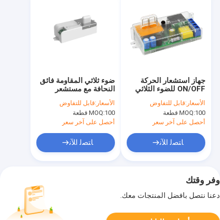
جهاز استشعار الحركة
ضوء ثلاثي المقاومة فائق
ON/OFF للضوء الثلاثي
النحافة مع مستشعر
الدليل، مفتاح الغطس
الحركة تشغيل/إيقاف،
الأسعار:
قابل للتفاوض
الأسعار:
قابل للتفاوض
السفلي والإعداد عن بعد
متوافق مع أحدث معايير
100 قطعة
MOQ:
100 قطعة
MOQ:
متاحة
ERP، إعداد مفتاح Dip
أحصل على آخر سعر
أحصل على آخر سعر
ﺎﺘﺼﻟ ﺍﻶﻧ
ﺎﺘﺼﻟ ﺍﻶﻧ
وفر وقتك
دعنا نتصل بأفضل المنتجات معك.