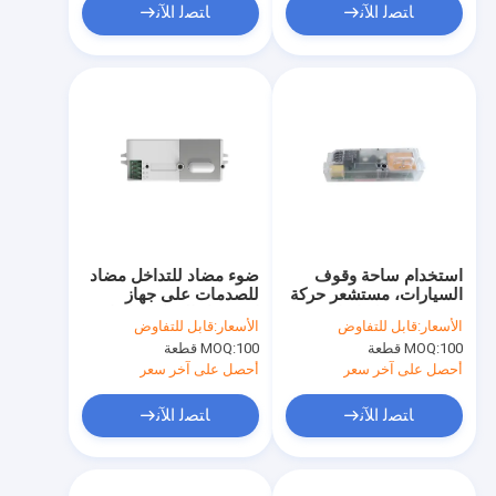
ﺎﺘﺼﻟ ﺍﻶﻧ
ﺎﺘﺼﻟ ﺍﻶﻧ
استخدام ساحة وقوف
ضوء مضاد للتداخل مضاد
السيارات، مستشعر حركة
للصدمات على جهاز
شفاف تشغيل/إيقاف،
استشعار الحركة / إيقاف
الأسعار:
قابل للتفاوض
الأسعار:
قابل للتفاوض
جهاز تحكم عن بعد ومفتاح
التشغيل ، دعم مفتاح
100 قطعة
MOQ:
100 قطعة
MOQ:
DIP سفلي متاح
الضغط الأمامي وتكوين
جهاز التحكم عن بعد
أحصل على آخر سعر
أحصل على آخر سعر
ﺎﺘﺼﻟ ﺍﻶﻧ
ﺎﺘﺼﻟ ﺍﻶﻧ