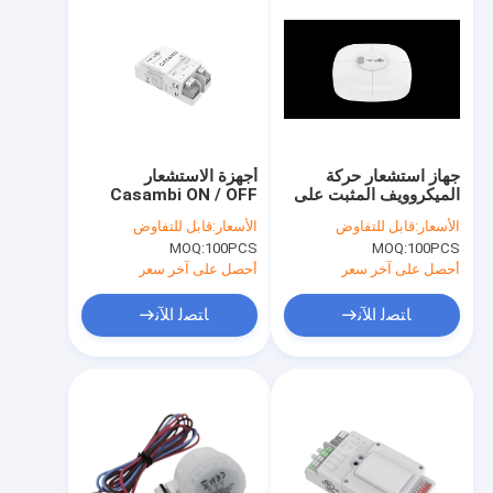
جهاز استشعار حركة
أجهزة الاستشعار
الميكروويف المثبت على
Casambi ON / OFF
السطح للمستودع 12 متر
تصميم حجم صغير
الأسعار:
قابل للتفاوض
الأسعار:
قابل للتفاوض
ارتفاع تركيب 30 متر
مناسب لمعظم الأجهزة
MOQ:
100PCS
MOQ:
100PCS
نطاق الكشف
الضوئية
أحصل على آخر سعر
أحصل على آخر سعر
ﺎﺘﺼﻟ ﺍﻶﻧ
ﺎﺘﺼﻟ ﺍﻶﻧ
المنزل
المنتجات
برنامج VR