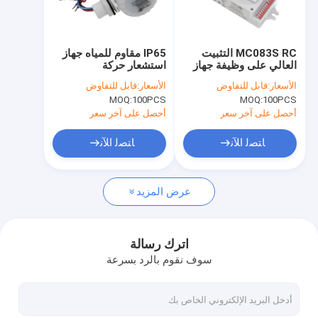
حولنا
جولة في المصنع
MC083S RC التثبيت
IP65 مقاوم للمياه جهاز
العالي على وظيفة جهاز
استشعار حركة
مراقبة الجودة
الاستشعار DIP التبديل
الميكروويف وظيفة ON /
الأسعار:
قابل للتفاوض
الأسعار:
قابل للتفاوض
التحكم عن بعد
OFF لضربة LED
MOQ:
100PCS
MOQ:
100PCS
اتصل بنا
أحصل على آخر سعر
أحصل على آخر سعر
أخبار
ﺎﺘﺼﻟ ﺍﻶﻧ
ﺎﺘﺼﻟ ﺍﻶﻧ
القضايا
عرض المزيد
اطلب اقتباس
Video
اترك رسالة
سوف نقوم بالرد بسرعة
الميكروويف استشعار الحركة