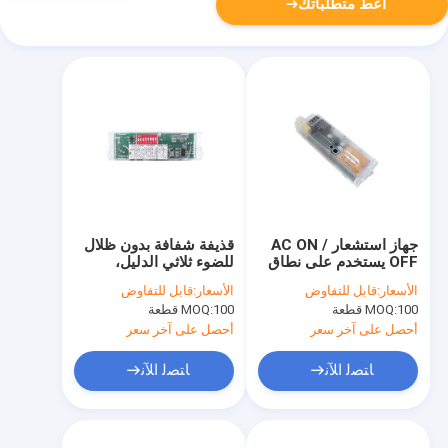
أعط متطلباتك
جهاز استشعار AC ON /
قذيفة شفافة بدون ظلال
OFF يستخدم على نطاق
للضوء ثلاثي الدليل،
واسع في موقف السيارات
وظيفة ON / OFF، هيكل
الأسعار:
قابل للتفاوض
الأسعار:
قابل للتفاوض
، مع مفتاح الدبوس
العقدة، مفتاح القفز
100 قطعة
MOQ:
100 قطعة
MOQ:
الجانبي العلوي ، وتثبيت
السفلي
المسمار ، والتحكم عن
أحصل على آخر سعر
أحصل على آخر سعر
بعد متاح
ﺎﺘﺼﻟ ﺍﻶﻧ
ﺎﺘﺼﻟ ﺍﻶﻧ