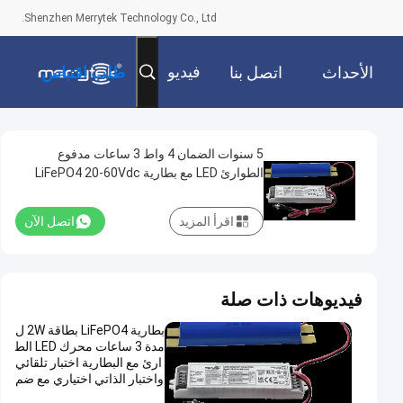
Shenzhen Merrytek Technology Co., Ltd.
فيديو
الأحداث
اتصل بنا
طلب اقتباس
5 سنوات الضمان 4 واط 3 ساعات مدفوع
الطوارئ LED مع بطارية LiFePO4 20-60Vdc
الخروج للضوء
اقرأ المزيد
اتصل الآن
فيديوهات ذات صلة
بطارية LiFePO4 بطاقة 2W ل
مدة 3 ساعات محرك LED الط
ارئ مع البطارية اختبار تلقائي
واختبار الذاتي اختياري مع ضم
ان 5 سنوات