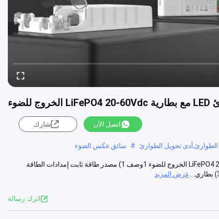
اتصل الآن
شارك
 الطوارئ,أدى تحويل الطوارئ
#
سائق عكس الضوء
5 سنوات الضمان 4 واط 3 ساعات مدفوع الطوارئ LED مع بطارية LiFePO4 20-60Vdc الخروج للضوء 1وصف 1) مصدر طاقة ثابت إمدادات الطاقة
عرض المزيد
اترك رسالة