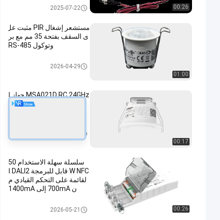
الصمام سائق الطوارئ
00:26
2025-07-22
مستشعر إشغال PIR مثبت عل
ى السقف بفتحة 35 مم مع بر
وتوكول RS-485
جهاز استشعار الحركة
2026-04-29
01:00
MSA021D RC 24GHz جهاز ا
ستشعار الحضور والحركة مع
مخرج اتصال جاف
أجهزة الكشف عن الوجود
2026-04-29
00:17
سلسلة سهلة الاستخدام 50
W NFC قابل للبرمجة DALI2 ا
لقائمة على التحكم القيادي م
ن 700mA إلى 1400mA
DALI2.0 سائق LED عكس الضوء
00:26
2026-05-21