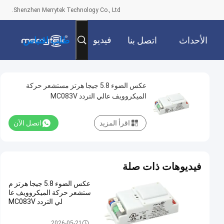
Shenzhen Merrytek Technology Co., Ltd.
فيديو
الأحداث
اتصل بنا
طلب اقتباس
عكس الضوء 5.8 جيجا هرتز مستشعر حركة
الميكروويف عالي التردد MC083V
اقرأ المزيد
اتصل الآن
فيديوهات ذات صلة
عكس الضوء 5.8 جيجا هرتز م
ستشعر حركة الميكروويف عا
لي التردد MC083V
الميكروويف استشعار الحركة
2026-05-21