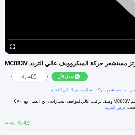
اتصل الآن
شارك
شف
#
مستشعر حركة الميكروويف القابل للتعتيم
جهاز استشعار الحركة بالميكروويف عالي التردد مستشعر الحركة القابل للتعتيم MC083V وصف تركيب عالي لمواقف السيارات ، إلخ. العمل مع 1-10V
عرض المزيد
اترك رسالة