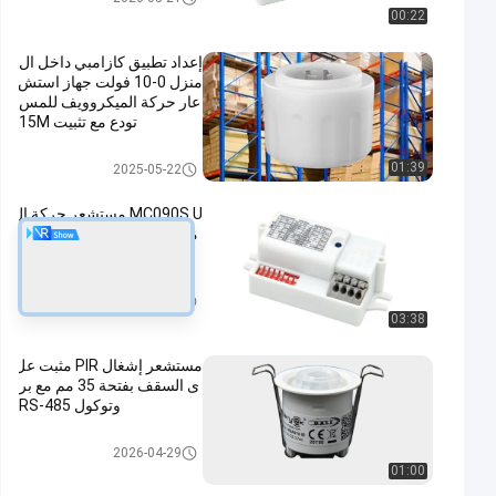
00:22
إعداد تطبيق كازامبي داخل ال
منزل 0-10 فولت جهاز استش
عار حركة الميكروويف للمس
تودع مع تثبيت 15M
الميكروويف استشعار الحركة
01:39
2025-05-22
MC090S U مستشعر حركة ال
ميكروويف ثمانية مفتاح DIP إ
عداد FCC
الميكروويف استشعار الحركة
2025-05-22
03:38
مستشعر إشغال PIR مثبت عل
ى السقف بفتحة 35 مم مع بر
وتوكول RS-485
جهاز استشعار الحركة
2026-04-29
01:00