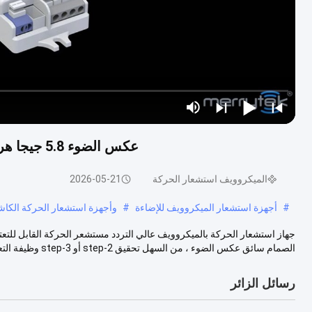
عكس الضوء 5.8 جيجا هرتز مستشعر حركة الميكروويف عالي التردد MC083V
الميكروويف استشعار الحركة
2026-05-21
#
أجهزة استشعار الميكروويف للإضاءة
#
وأجهزة استشعار الحركة الكا
الصمام سائق عكس الضوء ، من السهل تحقيق 2-step أو 3-step وظيفة التعت...
رسائل الزائر