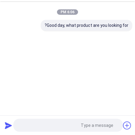
6:06 PM
Good day, what product are you looking for?
MC090S U مستشعر حركة الميكروويف ثمانية مفتاح DIP إعداد
FCC
الميكروويف استشعار الحركة
2025-05-22
256 الرؤى