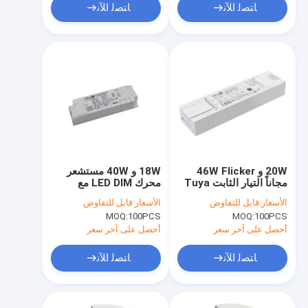
ﺎﺘﺼﻟ ﺍﻶﻧ
ﺎﺘﺼﻟ ﺍﻶﻧ
20W و 46W Flicker
18W و 40W مستشعر
مجاناً التيار الثابت Tuya
محرك LED DIM مع
Bluetooth مدفوع LED
خيارات التيار المتعددة
الأسعار:
قابل للتفاوض
الأسعار:
قابل للتفاوض
اختيار درجة حرارة اللون
MOQ:
100PCS
MOQ:
100PCS
أحصل على آخر سعر
أحصل على آخر سعر
ﺎﺘﺼﻟ ﺍﻶﻧ
ﺎﺘﺼﻟ ﺍﻶﻧ