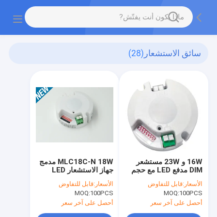
سائق الاستشعار
(28)
16W و 23W مستشعر
MLC18C-N 18W مدمج
DIM مدفع LED مع حجم
جهاز الاستشعار LED
مضغوط، سهلة للتثبيت
Driver للضوء LED
الأسعار:
قابل للتفاوض
الأسعار:
قابل للتفاوض
السقف ، ON - OFF /
MOQ:
100PCS
MOQ:
100PCS
Dimming
أحصل على آخر سعر
أحصل على آخر سعر