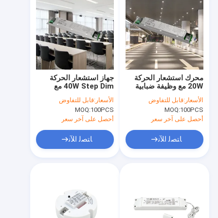
محرك استشعار الحركة
جهاز استشعار الحركة
20W مع وظيفة ضبابية
40W Step Dim مع
PWM لمنطقة الوقوف
وظيفة السائق القابلة
الأسعار:
قابل للتفاوض
الأسعار:
قابل للتفاوض
للتخفيض لمنطقة الوقوف
MOQ:
100PCS
MOQ:
100PCS
أحصل على آخر سعر
أحصل على آخر سعر
ﺎﺘﺼﻟ ﺍﻶﻧ
ﺎﺘﺼﻟ ﺍﻶﻧ
المنزل
المنتجات
برنامج VR