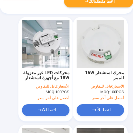
أعط متطلباتك
محرك استشعار 16W
محركات LED غير معزولة
للممر
18W مع أجهزة استشعار
الميكروويف مع تيار
الأسعار:
قابل للتفاوض
الأسعار:
قابل للتفاوض
خروجي متعدد
MOQ:
100PCS
MOQ:
100PCS
أحصل على آخر سعر
أحصل على آخر سعر
ﺎﺘﺼﻟ ﺍﻶﻧ
ﺎﺘﺼﻟ ﺍﻶﻧ