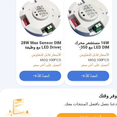
16W مستشعر محرك
28W Max Sensor DIM
LED DIM مع 350-
LED Driver مع وظيفة
700mA وظيفة الأولوية
أولوية الضوء النهاري،
الأسعار:
قابل للتفاوض
الأسعار:
قابل للتفاوض
النهارية
إنتاج 300-700mA
MOQ:
100PCS
MOQ:
100PCS
أحصل على آخر سعر
أحصل على آخر سعر
ﺎﺘﺼﻟ ﺍﻶﻧ
ﺎﺘﺼﻟ ﺍﻶﻧ
وفر وقتك
دعنا نتصل بأفضل المنتجات معك.