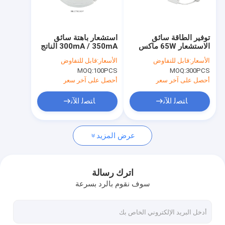
حولنا
جولة في المصنع
توفير الطاقة سائق
استشعار باهتة سائق
الاستشعار 65W ماكس
300mA / 350mA الناتج
مراقبة الجودة
انتاج الطاقة للضوء LED
عن ضوء LED تصميم
الأسعار:
قابل للتفاوض
الأسعار:
قابل للتفاوض
الخطي
مضغوط شهادة CE
MOQ:
100PCS
MOQ:
300PCS
MLC18C-DP
اتصل بنا
أحصل على آخر سعر
أحصل على آخر سعر
أخبار
ﺎﺘﺼﻟ ﺍﻶﻧ
ﺎﺘﺼﻟ ﺍﻶﻧ
القضايا
عرض المزيد
اطلب اقتباس
Video
اترك رسالة
سوف نقوم بالرد بسرعة
الميكروويف استشعار الحركة