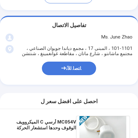
تفاصيل الاتصال
Ms. June Zhao
101-1101 ، المبنى 17 ، مجمع دياندا جويوان الصناعي ،
مجتمع ماشانتو ، شارع ماتان ، مقاطعة غوانغمينغ ، شنتشن
ﺎﺘﺼﻟ ﺍﻶﻧ
احصل على افضل سعر ل
MC054V أرسي C الميكروويف
الوقوف وحدها استشعار الحركة
IP65 120-277Vac المدخلات