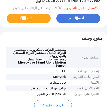
IP65 120-277Vac المدخلات المعتمدة أول
الأسعار：قابل للتفاوض
MOQ：توقف عن الإنتاج ، غير متوفر.
افضل سعر
ﺎﺘﺼﻟ ﺍﻶﻧ
منتوج وصف
مستشعر الحركة بالميكروويف ، مستشعر
الحركة العالية ، مستشعر الحركة المستقل
بالميكروويف
تسليط الضوء
,
,
high bay motion sensor
Microwave Stand Alone Motion
Sensor
إصدار الشهادات
UL
اسم العلامة التجارية
Merrytek
الأسعار
قابل للتفاوض
الحد الأدنى لكمية
توقف عن الإنتاج ، غير متوفر.
القدرة على العرض
20، 000pcs في الشهر
عرض المزيد