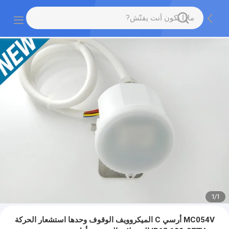
1
/
1
MC054V أرسي C الميكروويف الوقوف وحدها استشعار الحركة