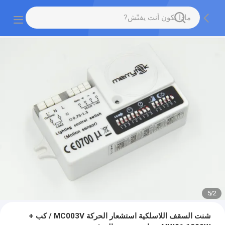
5
/
2
شنت السقف اللاسلكية استشعار الحركة MC003V / كب +