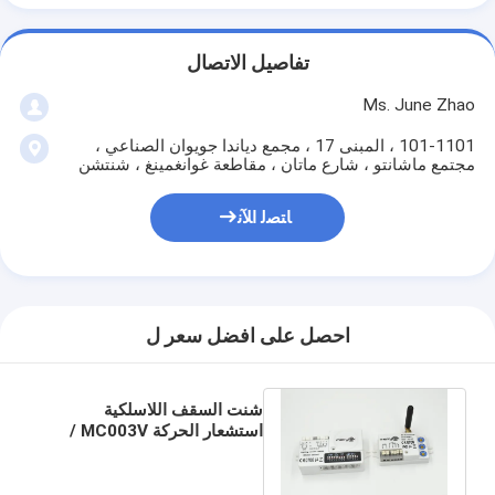
تفاصيل الاتصال
Ms. June Zhao
101-1101 ، المبنى 17 ، مجمع دياندا جويوان الصناعي ،
مجتمع ماشانتو ، شارع ماتان ، مقاطعة غوانغمينغ ، شنتشن
ﺎﺘﺼﻟ ﺍﻶﻧ
احصل على افضل سعر ل
شنت السقف اللاسلكية
استشعار الحركة MC003V /
كب + MW01 1200W مع إيسم
موجة الفرقة