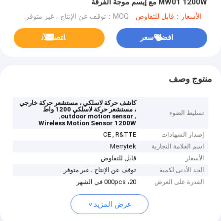
MW01 1200W مع إيسم موجة الفرقة
الأسعار：قابل للتفاوض
MOQ：توقف عن الإنتاج ، غير متوفر.
افضل سعر
ﺎﺘﺼﻟ ﺍﻶﻧ
منتوج وصف
كاشف حركة لاسلكي ، مستشعر حركة خارجي
، مستشعر حركة لاسلكي 1200 واط
تسليط الضوء
,
,
outdoor motion sensor
Wireless Motion Sensor 1200W
إصدار الشهادات
CE , R&TTE
اسم العلامة التجارية
Merrytek
الأسعار
قابل للتفاوض
الحد الأدنى لكمية
توقف عن الإنتاج ، غير متوفر.
القدرة على العرض
20، 000pcs في الشهر
عرض المزيد