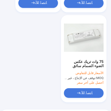
ﺎﺘﺼﻟ ﺍﻶﻧ
ﺎﺘﺼﻟ ﺍﻶﻧ
75 وات تريك عكس
الضوء الصمام سائق
12Vdc 50HZ / 60HZ
الأسعار:
قابل للتفاوض
IP20 غير الضوضاء ترياك
MOQ:
توقف عن الإنتاج ، غير متوفر.
باهتة الصمام سائق
أحصل على آخر سعر
ﺎﺘﺼﻟ ﺍﻶﻧ