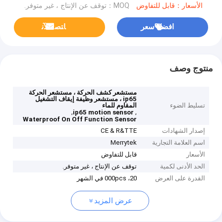
الأسعار：قابل للتفاوض
MOQ：توقف عن الإنتاج ، غير متوفر.
افضل سعر
ﺎﺘﺼﻟ ﺍﻶﻧ
منتوج وصف
مستشعر كشف الحركة ، مستشعر الحركة
ip65 ، مستشعر وظيفة إيقاف التشغيل
تسليط الضوء
المقاوم للماء
,
,
ip65 motion sensor
Waterproof On Off Function Sensor
إصدار الشهادات
CE & R&TTE
اسم العلامة التجارية
Merrytek
الأسعار
قابل للتفاوض
الحد الأدنى لكمية
توقف عن الإنتاج ، غير متوفر.
القدرة على العرض
20، 000pcs في الشهر
عرض المزيد