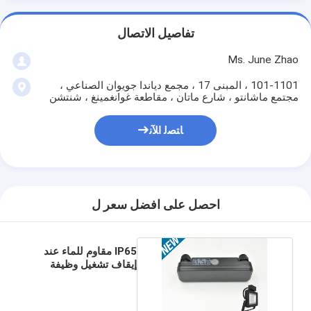
تفاصيل الاتصال
Ms. June Zhao
101-1101 ، المبنى 17 ، مجمع دياندا جويوان الصناعي ،
مجتمع ماشانتو ، شارع ماتان ، مقاطعة غوانغمينغ ، شنتشن
ﺎﺘﺼﻟ ﺍﻶﻧ
احصل على افضل سعر ل
IP65 مقاوم للماء عند
إيقاف تشغيل وظيفة
الاستشعار 100 وات