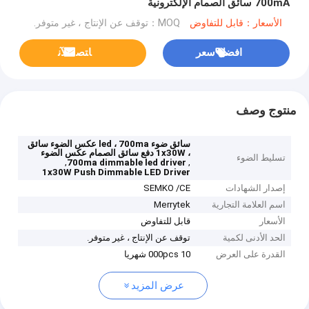
700mA سائق الصمام الإلكترونية
الأسعار：قابل للتفاوض
MOQ：توقف عن الإنتاج ، غير متوفر.
افضل سعر
ﺎﺘﺼﻟ ﺍﻶﻧ
منتوج وصف
سائق ضوء led ، 700ma عكس الضوء سائق
، 1x30W دفع سائق الصمام عكس الضوء
تسليط الضوء
,
,
700ma dimmable led driver
1x30W Push Dimmable LED Driver
إصدار الشهادات
SEMKO /CE
اسم العلامة التجارية
Merrytek
الأسعار
قابل للتفاوض
الحد الأدنى لكمية
توقف عن الإنتاج ، غير متوفر.
القدرة على العرض
10 000pcs شهريا
عرض المزيد