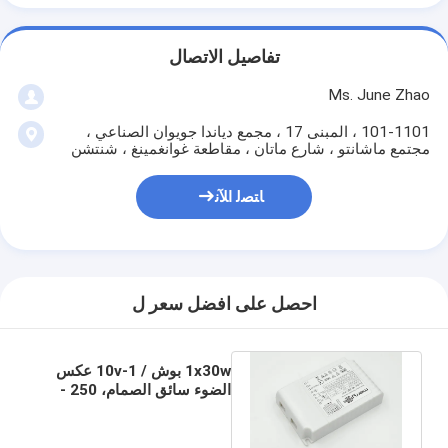
تفاصيل الاتصال
Ms. June Zhao
101-1101 ، المبنى 17 ، مجمع دياندا جويوان الصناعي ،
مجتمع ماشانتو ، شارع ماتان ، مقاطعة غوانغمينغ ، شنتشن
ﺎﺘﺼﻟ ﺍﻶﻧ
احصل على افضل سعر ل
1x30w بوش / 1-10v عكس
الضوء سائق الصمام، 250 -
700mA سائق الصمام
الإلكترونية