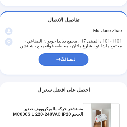
تفاصيل الاتصال
Ms. June Zhao
101-1101 ، المبنى 17 ، مجمع دياندا جويوان الصناعي ،
مجتمع ماشانتو ، شارع ماتان ، مقاطعة غوانغمينغ ، شنتشن
ﺎﺘﺼﻟ ﺍﻶﻧ
احصل على افضل سعر ل
مستشعر حركة بالميكروويف صغير
الحجم MC030S L 220-240VAC IP20
للتشغيل