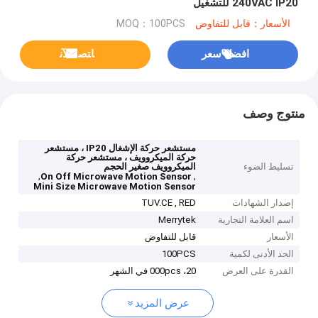
240VAC IP20 للتشغيل
الأسعار：قابل للتفاوض
MOQ：100PCS
افضل سعر
ﺎﺘﺼﻟ ﺍﻶﻧ
منتوج وصف
مستشعر حركة الإشغال IP20 ، مستشعر
حركة الميكروويف ، مستشعر حركة
تسليط الضوء
الميكروويف صغير الحجم
,
,
On Off Microwave Motion Sensor
Mini Size Microwave Motion Sensor
إصدار الشهادات
TUV.CE , RED
اسم العلامة التجارية
Merrytek
الأسعار
قابل للتفاوض
الحد الأدنى لكمية
100PCS
القدرة على العرض
20، 000pcs في الشهر
عرض المزيد