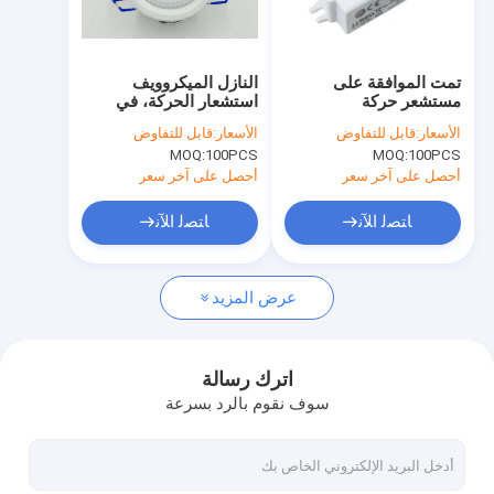
حولنا
جولة في المصنع
تمت الموافقة على
النازل الميكروويف
مستشعر حركة
استشعار الحركة، في
مراقبة الجودة
الميكروويف من قبل TUV
الهواء الطلق فلوش جبل
الأسعار:
قابل للتفاوض
الأسعار:
قابل للتفاوض
للتحكم في تشغيل /
ضوء السقف استشعار
MOQ:
100PCS
MOQ:
100PCS
إيقاف MC090S E الأكثر
الحركة
اتصل بنا
تكاملاً ومستوى الدخول
أحصل على آخر سعر
أحصل على آخر سعر
أخبار
ﺎﺘﺼﻟ ﺍﻶﻧ
ﺎﺘﺼﻟ ﺍﻶﻧ
القضايا
عرض المزيد
اطلب اقتباس
Video
اترك رسالة
سوف نقوم بالرد بسرعة
الميكروويف استشعار الحركة