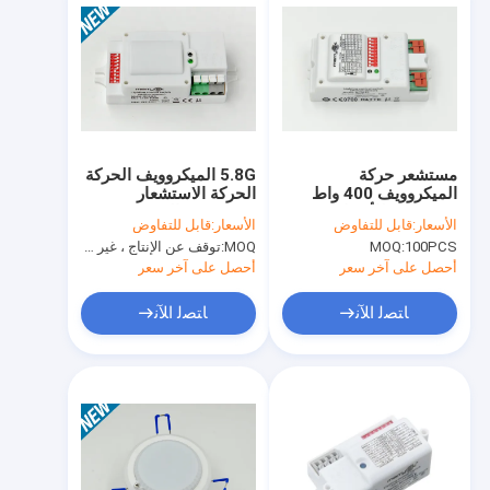
مستشعر حركة
5.8G الميكروويف الحركة
الميكروويف 400 واط
الحركة الاستشعار
MC018S للأضواء
MC046S، المدمج في
الأسعار:
قابل للتفاوض
الأسعار:
قابل للتفاوض
للاستخدام الداخلي ،
استشعار ضوء النهار،
100PCS
MOQ:
MOQ:
توقف عن الإنتاج ، غير متوفر.
5.8G ISM Wave Band
ودعم ارتفاع 12M ارتفاع
تصاعد
أحصل على آخر سعر
أحصل على آخر سعر
ﺎﺘﺼﻟ ﺍﻶﻧ
ﺎﺘﺼﻟ ﺍﻶﻧ
المنزل
المنتجات
برنامج VR