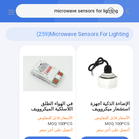
(259)
Microwave Sensors For Lighting
الإضاءة الذكية أجهزة
في الهواء الطلق
استشعار ميكروويف
اللاسلكية الميكروويف
التحكم MC079D RC
استشعار الحركة للضوء
الأسعار:
قابل للتفاوض
الأسعار:
قابل للتفاوض
عالية خليج الاستشعار
التبديل التلقائي ضوء
MOQ:
100PCS
MOQ:
100PCS
للمستودع
النهار التعلم
أحصل على آخر سعر
أحصل على آخر سعر