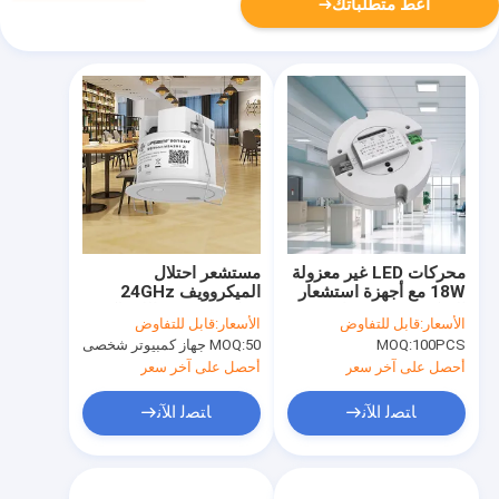
أعط متطلباتك
محركات LED غير معزولة
مستشعر احتلال
18W مع أجهزة استشعار
الميكروويف 24GHz
الميكروويف مع تيار
شبكة ZigBee اللاسلكية
الأسعار:
قابل للتفاوض
الأسعار:
قابل للتفاوض
خروجي متعدد
مستشعر LifeBeing
100PCS
MOQ:
50 جهاز كمبيوتر شخصى
MOQ:
أحصل على آخر سعر
أحصل على آخر سعر
ﺎﺘﺼﻟ ﺍﻶﻧ
ﺎﺘﺼﻟ ﺍﻶﻧ