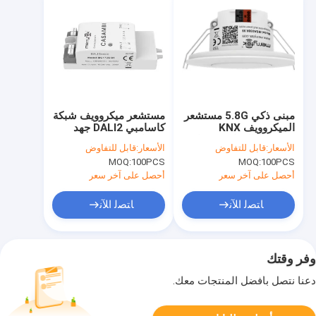
مبنى ذكي 5.8G مستشعر
مستشعر ميكروويف شبكة
الميكروويف KNX
كاسامبي DALI2 جهد
مستشعر الحركة مع تيار
تشغيل 220-240 فولت
الأسعار:
قابل للتفاوض
الأسعار:
قابل للتفاوض
العمل 8 ± 1mA
تيار متردد لإضاءة السقف
MOQ:
100PCS
MOQ:
100PCS
أحصل على آخر سعر
أحصل على آخر سعر
ﺎﺘﺼﻟ ﺍﻶﻧ
ﺎﺘﺼﻟ ﺍﻶﻧ
وفر وقتك
دعنا نتصل بأفضل المنتجات معك.