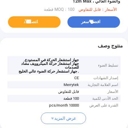
والضوء العالي ، 12m Max
الأسعار：قابل للتفاوض
MOQ：100 قطعة
افضل سعر
ﺎﺘﺼﻟ ﺍﻶﻧ
منتوج وصف
,
جهاز استشعار الحركة في المستودع
جهاز استشعار حركة الميكروويف مضاد
تسليط الضوء
للصدمات
,
جهاز استشعار حركة الضوء عالي الخليج
إصدار الشهادات
CE
اسم العلامة التجارية
Merrytek
الأسعار
قابل للتفاوض
الحد الأدنى لكمية
100 قطعة
القدرة على العرض
10000 pcs/month
عرض المزيد