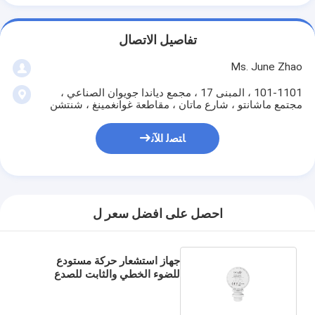
تفاصيل الاتصال
Ms. June Zhao
101-1101 ، المبنى 17 ، مجمع دياندا جويوان الصناعي ،
مجتمع ماشانتو ، شارع ماتان ، مقاطعة غوانغمينغ ، شنتشن
ﺎﺘﺼﻟ ﺍﻶﻧ
احصل على افضل سعر ل
جهاز استشعار حركة مستودع
للضوء الخطي والثابت للصدع
والضوء العالي ، 12m Max