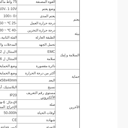
القوة المصنفة
75 واط ماكس.
وضع يعتم
0-10V، 1-10V، 
يعتم المدى
0٪ -100٪
يعتم
درجة حرارة العمل
-25 ℃ ~ 50 ℃
درجة حرارة التخزين
-40 ℃ ~ 80 ℃
بيئة
الطبقة العازلة
الفئة الثانية
تحمل الجهد
المدخلات والمخرجات: in
EMC
الامتثال ل EN55015، EN61000-3-2 الفئة C، EN61000-3-3، EN61547
السلامة و إمك
سلامة
الامتثال ل EN61347-1، EN61347-2-13، EN60598-1، EN60598-2-6
دائرة مقصورة
وضع الحماية:
أكثر من درجة الحرارة
وضع الحماية:
حماية
البعد
x58x40mm
نسيج
البلاستيك، أ
مستوي رقم التعريف
IP20
الألكتروني
الإدخال: 6-هول الصحافة في نوع محطة (L، L، N، N)
صلة
الإخراج: المسمار محطة 
الآخرين
أوقات الحياة
50،000h
شهادة
CE
التعبئة
كيس فقاعة +