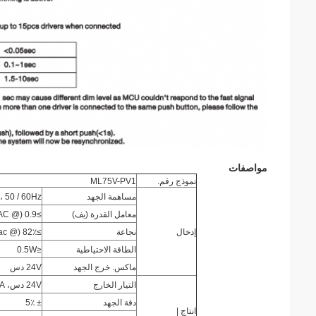
مواصفات
نموذج رقم.
ML75V-PV1
مساهمة الجهد
 50 / 60Hz
معامل القدرة (يف)
≥0.9 (@ 240VAC المدخلات، حمولة كاملة وبدون باهتة)
إدخال
نجاعة
≥82٪ (@ 240vac المدخلات، حمولة كاملة وبدون باهتة)
الطاقة الاحتياطية
≤0.5W
ماكس.
خرج الجهد
24V دس
التيار الخارج
24V دس، 3.125A كحد أقصى.
دقة الجهد
± 5٪
انتاج |