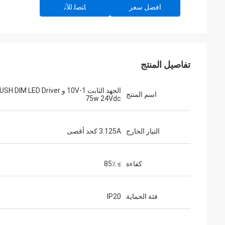
افضل سعر
ﺎﺘﺼﻟ ﺍﻶﻧ
تفاصيل المنتج
الجهد الثابت 1-10V و H DIM LED Driver
اسم المنتج
75w 24Vdc
التيار الخارج
3.125A كحد أقصى
كفاءة
≥ 85٪
فئة الحماية
IP20