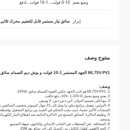
وضع يعتم
0-10 فولت ، 1-10 فولت ، ادفع
إبراز
سائق تيار مستمر قابل للتعتيم
,
محرك ثلاثي
منتوج وصف
ML75V-PV1 الجهد المستمر 1-10 فولت و بوش ديم الصمام سائق 75 واط 24vdc 220x58x40 ملليمتر
وصف:
1، ML75V-PV1 هو ثابت الجهد عكس الضوء الصمام سائق 24Vdc.
2. يعتم وضع تشمل 0-10V، 1-10V، دفع خافت.
3، مع أعلى تصميم الدوائر، أس-دس-دس، لا وميض.
4، التزامن: بفضل برنامج مكو، ما يصل إلى 15 جهاز كمبيوتر شخصى السائقين ينبغي أن يسيطر عليها نفس التبديل.
المنشآت الأكبر حجما، حيث يجب التحكم في العديد من برامج التشغيل بواسطة م
5، وظيفة الذاكرة: السائق المدمج في الذاكرة الدائمة ضد انقطاع التيار الكهربائي.
يستعيد.
6، الصحافة-- في المحطات في الجانب الابتدائي والثانوي، سهلة التجميع.
7، الحد الأقصى لطول الكابل، من التبديل إلى آخر سائق هو 20M.