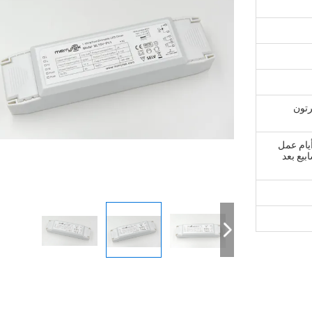
رتون
5 في غضون أيام عمل
تك. 2، طلب بالجملة: 3 أسابيع بعد