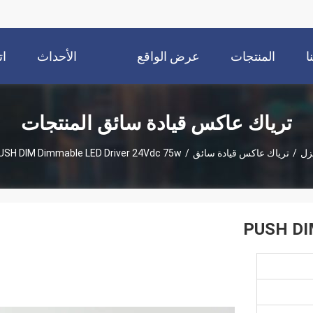
ا
المنتجات
عرض الواقع
الأحداث
ات
الافتراضي
ترياك عاكس قيادة سائق المنتجات
زل
/
ترياك عاكس قيادة سائق
/
USH DIM Dimmable LED Driver 24Vdc 75w
PUSH DI