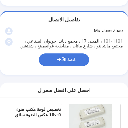
تفاصيل الاتصال
Ms. June Zhao
101-1101 ، المبنى 17 ، مجمع دياندا جويوان الصناعي ،
مجتمع ماشانتو ، شارع ماتان ، مقاطعة غوانغمينغ ، شنتشن
ﺎﺘﺼﻟ ﺍﻶﻧ
احصل على افضل سعر ل
تخصيص لوحة مكتب ضوء
0-10v عكس الضوء سائق
الصمام 600ma الانتاج