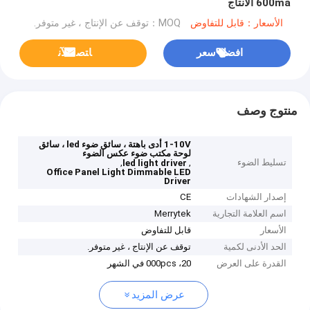
600ma الانتاج
الأسعار：قابل للتفاوض
MOQ：توقف عن الإنتاج ، غير متوفر.
افضل سعر
ﺎﺘﺼﻟ ﺍﻶﻧ
منتوج وصف
1-10V أدى باهتة ، سائق ضوء led ، سائق
لوحة مكتب ضوء عكس الضوء
تسليط الضوء
,
,
led light driver
Office Panel Light Dimmable LED
Driver
إصدار الشهادات
CE
اسم العلامة التجارية
Merrytek
الأسعار
قابل للتفاوض
الحد الأدنى لكمية
توقف عن الإنتاج ، غير متوفر.
القدرة على العرض
20، 000pcs في الشهر
عرض المزيد