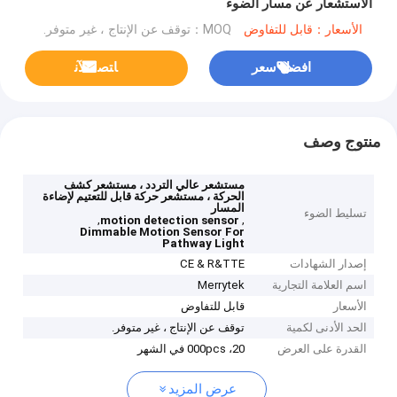
الاستشعار عن مسار الضوء
الأسعار：قابل للتفاوض
MOQ：توقف عن الإنتاج ، غير متوفر.
افضل سعر
ﺎﺘﺼﻟ ﺍﻶﻧ
منتوج وصف
مستشعر عالي التردد ، مستشعر كشف
الحركة ، مستشعر حركة قابل للتعتيم لإضاءة
المسار
تسليط الضوء
,
,
motion detection sensor
Dimmable Motion Sensor For
Pathway Light
إصدار الشهادات
CE & R&TTE
اسم العلامة التجارية
Merrytek
الأسعار
قابل للتفاوض
الحد الأدنى لكمية
توقف عن الإنتاج ، غير متوفر.
القدرة على العرض
20، 000pcs في الشهر
عرض المزيد