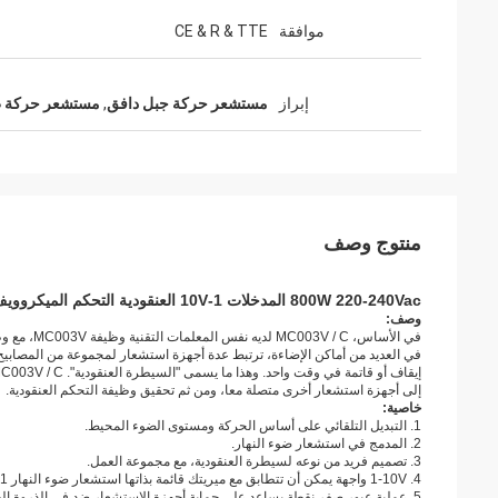
موافقة
CE & R & TTE
إبراز
مستشعر حركة جبل دافق
,
مستشعر حركة ط
منتوج وصف
800W 220-240Vac المدخلات 1-10V العنقودية التحكم الميكروويف استشعار الحركة MC003V / C الإسكان البلاستيك مع سي و R & ت الموافقة
وصف:
في الأساس، MC003V / C لديه نفس المعلمات التقنية وظيفة MC003V، مع وظيفة إضافية، العنقودية السيطرة.
في العديد من أماكن الإضاءة، ترتبط عدة أجهزة استشعار لمجموعة من المصابيح
إيقاف أو قاتمة في وقت واحد.
وهذا ما يسمى "السيطرة العنقودية".
MC003V / C المصممة خصيصا لهذه الو
إلى أجهزة استشعار أخرى متصلة معا، ومن ثم تحقيق وظيفة التحكم العنقودية.
خاصية:
1. التبديل التلقائي على أساس الحركة ومستوى الضوء المحيط.
2. المدمج في استشعار ضوء النهار.
3. تصميم فريد من نوعه لسيطرة العنقودية، مع مجموعة العمل.
4. 1-10V واجهة يمكن أن تتطابق مع ميريتك قائمة بذاتها استشعار ضوء النهار MS01 وتحقيق حصاد النهار.
5. عملية عبور صفر نقطة يساعد على حماية أجهزة الاستشعار ضد في الذروة الحالية.