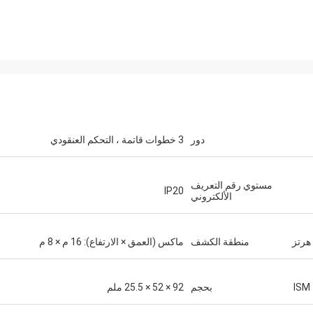
دور
3 خطوات قاتمة ، التحكم العنقودي
مستوي رقم التعريف
IP20
الألكتروني
منطقة الكشف
ماكس (العمق × الارتفاع): 16 م × 8 م
بحجم
92 × 52 × 25.5 ملم