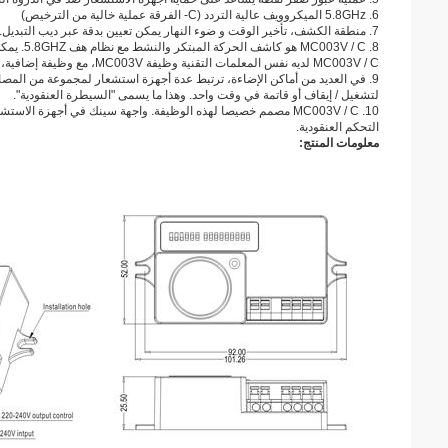
6. 5.8GHz الميكروويف عالية التردد (C- الفرقة عملية خالية من الترخيص)
7. منطقة الكشف، تأخير الوقت و ضوء النهار يمكن تعيين بدقة عبر ديب التبديل.
8. MC003V / C هو كاشف الحركة المبتكر والنشط مع نظام هف 5.8GHZ.
يمكن
MC003V / C لديه نفس المعلمات التقنية وظيفة MC003V، مع وظيفة إضافية، ومراقبة العنقودية.
9. في العديد من أماكن الإضاءة، ترتبط عدة أجهزة استشعار لمجموعة من المصابيح.
لتشغيل / إيقاف أو قاتمة في وقت واحد.
وهذا ما يسمى "السيطرة العنقودية".
10. MC003V / C مصمم خصيصا لهذه الوظيفة.
واجهة سينك في أجهزة الاستشع
التحكم العنقودية.
معلومات المنتج: