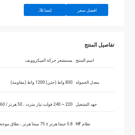
افضل سعر
ﺎﺘﺼﻟ ﺍﻶﻧ
تفاصيل المنتج
اسم المنتج
مستشعر حركة الميكروويف
معدل الحمولة
800 واط (حثي) 1200 واط (مقاومة)
جهد التشغيل
220 ~ 240 فولت تيار متردد ، 50 هرتز / 60 هرتز
نظام HF
5.8 جيجا هرتز ± 75 ميجا هرتز ، نطاق موجة ISM