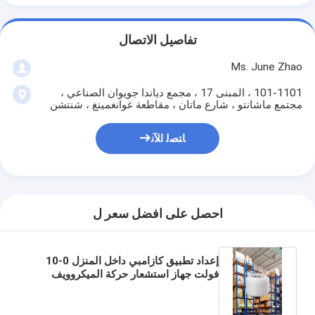
تفاصيل الاتصال
Ms. June Zhao
101-1101 ، المبنى 17 ، مجمع دياندا جويوان الصناعي ،
مجتمع ماشانتو ، شارع ماتان ، مقاطعة غوانغمينغ ، شنتشن
ﺎﺘﺼﻟ ﺍﻶﻧ
احصل على افضل سعر ل
إعداد تطبيق كازامبي داخل المنزل 0-10
فولت جهاز استشعار حركة الميكروويف
للمستودع مع تثبيت 15M