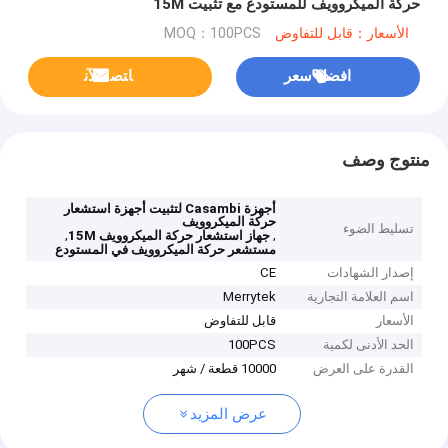
حركة الميكروويف للمستودع مع تثبيت 15M
الأسعار：قابل للتفاوض
MOQ：100PCS
افضل سعر
ﺎﺘﺼﻟ ﺍﻶﻧ
منتوج وصف
أجهزة Casambi لتثبيت أجهزة استشعار
حركة الميكروويف
تسليط الضوء
,
,
جهاز استشعار حركة الميكروويف 15M
مستشعر حركة الميكروويف في المستودع
إصدار الشهادات
CE
اسم العلامة التجارية
Merrytek
الأسعار
قابل للتفاوض
الحد الأدنى لكمية
100PCS
القدرة على العرض
10000 قطعة / شهر
عرض المزيد