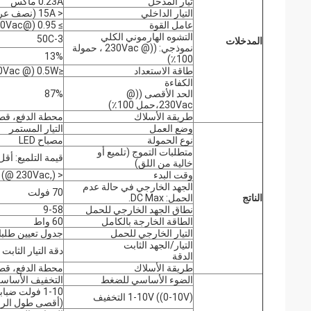
تيار المدخل
0.23A ماكس
التيار الداخلي
< 15A (نصف عرض النبضات الحالية100μs) @ 230Vac
عامل القوة
≥ 0.95 (@230Vac،حمل 100٪)
التشوه الهارموني الكلي
50C-3
المدخلات
نموذجي: ((@ 230Vac ، حمولة
13%
100٪)
طاقة الاستعداد
≤0.5W (@ 230Vac عند إيقاف تشغيل PUSH أو DALI)
الكفاءة
الحد الأقصى ((@
87%
230Vac،حمل 100٪)
طريقة الأسلاك
محطة الدفع، قطر سلكي:
وضع العمل
التيار المستمر
نوع الحمولة
مصباح LED
متطلبات التموج (تلميع أو
قيمة التلميع: أقل من 2٪ لمجموعة الض
خالية من اللق)
وقت البدء
< 1s (@ 230Vac,)
الجهد الخارجي في حالة عدم
70 فولت
الناتج
الحمل: DC Max.
نطاق الجهد الخارجي للحمل
9-58
الطاقة الخارجة بالكامل
60 واط
التيار الخارجي للحمل
جدول تعيين طلبا
التيار/الجهد الثابت
دقة التيار الثابت ± 
الدقة
طريقة الأسلاك
محطة الدفع، قطر سلكي:
الضوء الأساسي للضغط
التخفيف الأساسي للضغط (20M
1-10 فولت ضبابي ((تيار منفذ < 1MA) لا وظيفة إيقاف
1-10V ((0-10V) التخفيف
(أقصى طول الرصاص