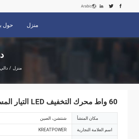
Arabic
منزل
حول بن
د
منزل
/
دالي
60 واط محرك التخفيف LED التيار المستمر مع DALI2 التخفيف
مكان المنشأ
شنتشن، الصين
اسم العلامة التجارية
KREATPOWER