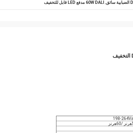
ائق
,
60W DALI مدفع LED قابل للتخفيف
198-264Va