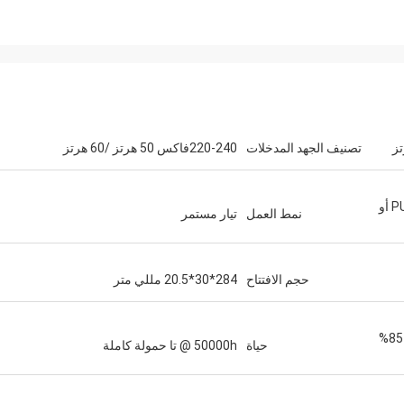
تصنيف الجهد المدخلات
220-240فاكس 50 هرتز /60 هرتز
≤0.5W ((@ 230Vac عند إيقاف تشغيل PUSH أو
نمط العمل
تيار مستمر
حجم الافتتاح
284*30*20.5 مللي متر
-25 درجة مئوية ~ 50 درجة مئوية الرطوبة: 85%
حياة
50000h @ تا حمولة كاملة