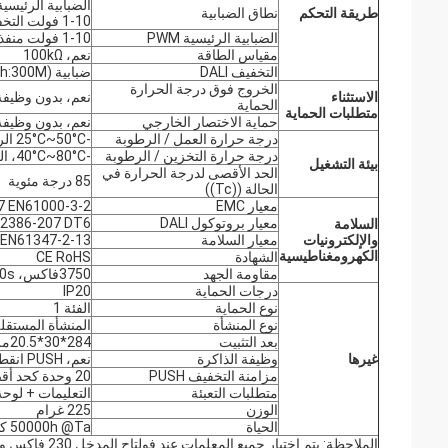
الضبابية الرئيسية PUSH و LI: 0%-100%
طريقة التحكم
نطاق الضبابية
1-10 فولت التخفيف: 2%-100%
الضبابية الرئيسية PWM
1-10 فولت منفذ PWM الضبابية (3KHZ-8KHZ)
مقياس الطاقة
نعم، 100kΩ
التخفيف DALI
ضبابية DALI (max.lead length:300M)
الخروج فوق درجة الحرارة
الاستثناء
نعم، بدون وظيفة 
الحماية
متطلبات الحماية
حماية الاختصار الخارجي
نعم، بدون وظيفة 
درجة حرارة العمل / الرطوبة
-25°C~50°C الرطوبة: 85% (غير مكثفة)
درجة حرارة التخزين / الرطوبة
-40°C~80°C، الرطوبة:10%~95%
بيئة التشغيل
الحد الأقصى لدرجة الحرارة في
85 درجة مئوية
الحالة ((Tc))
معيار EMC
7 EN61000-3-2
معيار بروتوكول DALI
62386-207 DT6
السلامة
والإلكترونيات
معيار السلامة
 EN61347-2-13
الكهرومغناطيسية
الشهادة
CE RoHS
مقاومة الجهد
3750فاكس، 5mA، 60s (مدخل L N-مخرج SEC)
درجات الحماية
IP20
نوع الحماية
الفئة 1
نوع المنشأة
المنشأة المستقل
بعد التثبيت
284*30*20.5ملم
غيرها
وظيفة الذاكرة
نعم، PUSH انقطاع الذاكرة
مزامنة التخفيف PUSH
20 وحدة كحد أقصى
متطلبات التعبئة
التعليمات + لوحة 
الوزن
225 غرام
الحياة
50000h @Ta كامل الحمل
الملاحظة: يتم اختبار جميع المعلمات عند فولتاج المدخل 230 فاكس وبيئة 25 درجة ما لم يتم تحديدها.