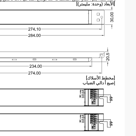
[
الأبعاد (وحدة: مليمتر)
]
[
مخطط الأسلاك
]
إصبع
أ
دالي
الضباب