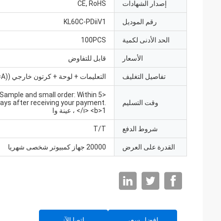
إصدار الشهادات
CE, RoHS
رقم الموديل
KL60C-PDiiV1
الحد الأدنى لكمية
100PCS
الأسعار
قابل للتفاوض
تفاصيل التغليف
التعليمات + لوحة + كرتون خارجي ((K=A)
, Sample and small order: Within 5
وقت التسليم
ays after receiving your payment.
</i> <b>1 ، عينة وا
شروط الدفع
T/T
القدرة على العرض
20000 جهاز كمبيوتر شخصى شهريا
افضل سعر
ﺎﺘﺼﻟ ﺍﻶﻧ