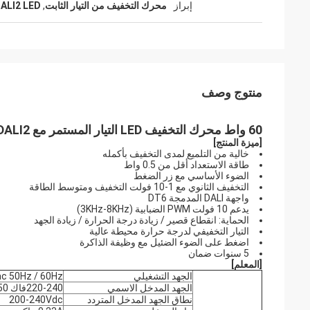
إبراز
محرك التخفيف من التيار الثابت
,
DALI2 LED الضبابية س
منتوج وصف
60 واط محرك التخفيف LED التيار المستمر مع DALI2 التخفيف
[ميزة المنتج]
خالية من التلميع لمدى التخفيف بأكمله
طاقة الاستعداد أقل من 0.5 واط
الضوء الأساسي مع زر الضغط
التخفيف الثانوي مع 1-10 فولت التخفيف ومتوسط الطاقة
واجهة DALI المدمجة DT6
يدعم 10 فولت PWM الضبابية (3KHz-8KHz)
الحماية: انقطاع قصير / زيادة درجة الحرارة / زيادة الجهد
التيار التخفيفي لدرجة حرارة محيطة عالية
اضغط على الضوء الضئيل مع وظيفة الذاكرة
5 سنوات ضمان
[
المعلم
]
الجهد التشغيلي
c 50Hz / 60Hz
الجهد المدخل الاسمي
220-240فاك 50هرتز /60هرتز
نطاق الجهد المدخل المتردد
200-240Vdc