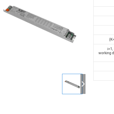
<i>1
working d