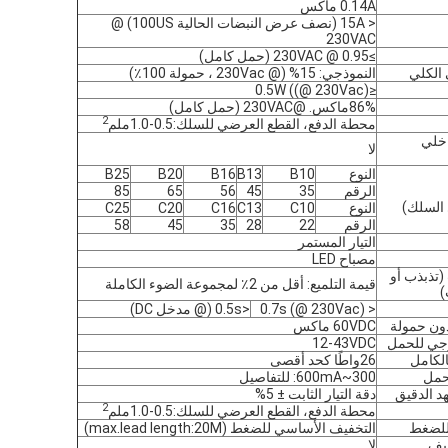
0.14A ماكس
< 15A (نصف عرض النبضات الحالية 100US) @
230VAC
≥0.95 @ 230VAC (حمل كامل)
 الكلي
النموذجي: 15% (@ 230Vac ، حمولة 100٪)
≤0.5W ((@ 230Vac)
86%ماكس. @230VAC (حمل كامل)
2
محطة الدفع، القطع العرضي للسلك:0.5-1.0ملم
اخلي
لا
النوع
B10
B13
B16
B20
B25
الرقم
35
45
56
65
85
 السلك)
النوع
C10
C13
C16
C20
C25
الرقم
22
28
35
45
58
التيار المستمر
مصباح LED
(تذبذب أو
قيمة التلميع: أقل من 2٪ لمجموعة الضوء الكاملة
)
< 0.7s (@ 230Vac)
<0.5s (@ مدخل DC)
دون حمولة
60VDC ماكس
رجي للحمل
12-43VDC
الكامل
26واطًا كحد أقصى
لحمل
300~600mA: للتفاصيل
جهد الدقيق
دقة التيار الثابت ± 5%
2
محطة الدفع، القطع العرضي للسلك:0.5-1.0ملم
للضغط
التخفيف الأساسي للضغط (max.lead length:20M)
لا