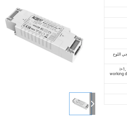
ي اللوح
<i>1
working d