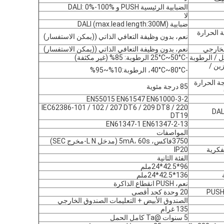
الضبابية الرئيسية PUSH و DALI: 0%-100%
لا
ضبابية DALI (max.lead length:300M)
 الحرارة
نعم، بدون وظيفة التعافي الذاتي ((يمكن الاستفسار)
لخارجي
نعم، بدون وظيفة التعافي الذاتي ((يمكن الاستفسار)
ل / الرطوبة
-25°C~50°C الرطوبة: 85% (غير مكثفة)
ين /
-40°C~80°C، الرطوبة:10%~95%
ة الحرارة
85 درجة مئوية
EN55015 EN61547 EN61000-3-2
IEC62386-101 / 102 / 207 DT6 / 209 DT8 / 220
DT19
EN61347-1 EN61347-2-13
المواصفات
3750فاكس، 5mA، 60s (مدخل L N-مخرج SEC)
فكرية
IP20
الفئة الثانية
96*42.5*24ملم
136*42.5*24ملم
نعم، PUSH انقطاع الذاكرة
20 وحدة كحد أقصى
الصندوق الأبيض + التعليمات الصندوق الخارجي
135 غرام
5 سنوات @Ta كامل الحمل