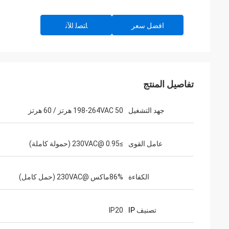
افضل سعر
ﺎﺘﺼﻟ ﺍﻶﻧ
تفاصيل المنتج
جهد التشغيل
198-264VAC 50 هرتز / 60 هرتز
عامل القوى
≥0.95 @230VAC (حمولة كاملة)
الكفاءة
86%ماكس @230VAC (حمل كامل)
تصنيف IP
IP20