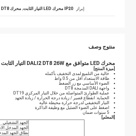
إبراز
IP20 محرك LED التيار الثابت
,
محرك LED DALI2 DT8 للتيار الثابت
منتوج وصف
محرك LED متوافق مع DALI2 DT8 26W التيار الثابت
[
ميزة المنتج
]
خالية من التلميع لمدى التخفيف بأكمله
طاقة الاستعداد أقل من 0.5 واط
الضوء الأساسي مع زر الضغط
واجهة DALI المدمجة DT8
عملية الطوارئ المتواصلة من خلال التيار المركزي DT19
الحماية: انقطاع قصير / زيادة درجة الحرارة / زيادة الجهد
التيار التخفيفي لدرجة حرارة محيطة عالية
اضغط على الضوء الضئيل مع وظيفة الذاكرة
5 سنوات ضمان
[
المعلم
]
الجهد التشغيلي
الجهد المدخل ال
نطاق الجهد المدخ