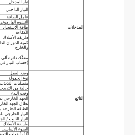
تيار المدخل
التيار الداخلي
عامل الطاقة
التشوه الهارموني
المدخلات
طاقة الاستعداد
الكفاءة
طريقة الأسلاك
كمية الدوران الد
والخارج
مفكّك دائرة آلي
(حساب التيار في
وضع العمل
نوع الحمولة
متطلبات التذبذب 
خالية من التذبذب
وقت البدء
الناتج
الجهد الخارجي ب
نطاق الجهد الخا
الطاقة الخارجة ب
التيار الخارجي ل
التيار الثابت / ال
طريقة الأسلاك
الضوء الأساسي 
1-10 فولت التخفيف