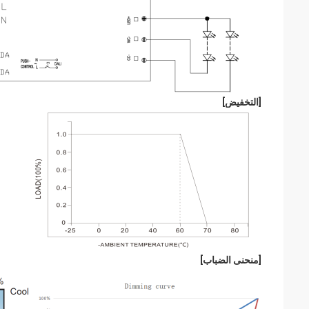
[
التخفيض
]
[
منحنى الضباب
]