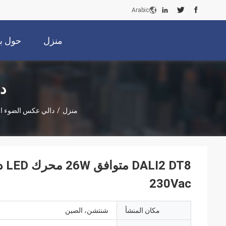
Arabic
منزل
حول بن
د
منزل
/
دالي عكس الضوء ا
230Vac
مكان المنشأ
شنتشن، الصين