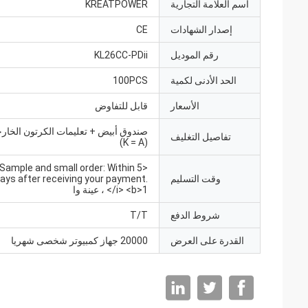
اسم العلامة التجارية
KREATPOWER
إصدار الشهادات
CE
رقم الموديل
KL26CC-PDii
الحد الأدنى لكمية
100PCS
الأسعار
قابل للتفاوض
صندوق أبيض + تعليمات الكرتون الخارج
تفاصيل التغليف
(K = A)
, Sample and small order: Within 5
وقت التسليم
ays after receiving your payment.
</i> <b>1 ، عينة وا
شروط الدفع
T/T
القدرة على العرض
20000 جهاز كمبيوتر شخصى شهريا