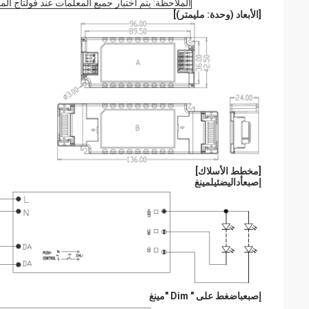
الملاحظة: يتم اختبار جميع المعلمات عند فولتاج المدخل 230 فاكس وبيئة 25 درجة ما لم يتم 
[
الأبعاد (وحدة: مليمتر)
]
[
مخطط الأسلاك
]
إصبع
أ
دالي
ضئيل
مينغ
إصبع
ب
اضغط على " Dim "
مينغ