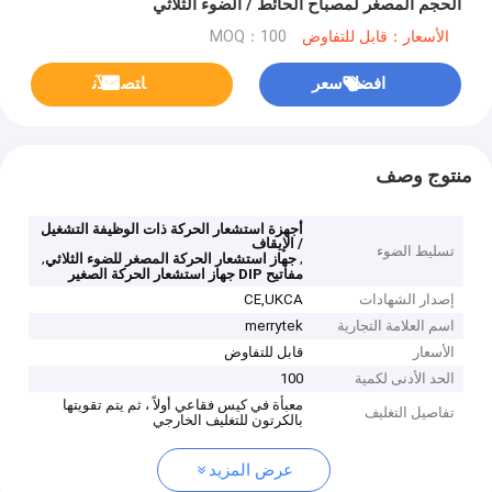
الحجم المصغر لمصباح الحائط / الضوء الثلاثي
الأسعار：قابل للتفاوض
MOQ：100
افضل سعر
ﺎﺘﺼﻟ ﺍﻶﻧ
منتوج وصف
أجهزة استشعار الحركة ذات الوظيفة التشغيل
/ الإيقاف
تسليط الضوء
,
,
جهاز استشعار الحركة المصغر للضوء الثلاثي
مفاتيح DIP جهاز استشعار الحركة الصغير
إصدار الشهادات
CE,UKCA
اسم العلامة التجارية
merrytek
الأسعار
قابل للتفاوض
الحد الأدنى لكمية
100
معبأة في كيس فقاعي أولاً ، ثم يتم تقويتها
تفاصيل التغليف
بالكرتون للتغليف الخارجي
عرض المزيد