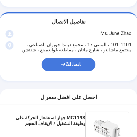
تفاصيل الاتصال
Ms. June Zhao
101-1101 ، المبنى 17 ، مجمع دياندا جويوان الصناعي ،
مجتمع ماشانتو ، شارع ماتان ، مقاطعة غوانغمينغ ، شنتشن
ﺎﺘﺼﻟ ﺍﻶﻧ
احصل على افضل سعر ل
MC119S جهاز استشعار الحركة على
وظيفة التشغيل / الإيقاف الحجم
المصغر لمصباح الحائط / الضوء
الثلاثي