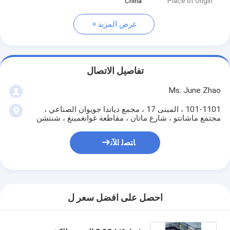
China
Place of Origin
عرض المزيد
تفاصيل الاتصال
Ms. June Zhao
101-1101 ، المبنى 17 ، مجمع دياندا جويوان الصناعي ،
مجتمع ماشانتو ، شارع ماتان ، مقاطعة غوانغمينغ ، شنتشن
ﺎﺘﺼﻟ ﺍﻶﻧ
احصل على افضل سعر ل