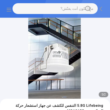
5
/
2
5.8G Lifebeing التنفس للكشف عن جهاز استشعار حركة