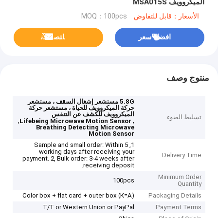
الميكروويف MSA015S
الأسعار：قابل للتفاوض
MOQ：100pcs
افضل سعر
ﺎﺘﺼﻟ ﺍﻶﻧ
منتوج وصف
5.8G مستشعر إشغال السقف ، مستشعر
حركة الميكروويف للحياة ، مستشعر حركة
الميكروويف للكشف عن التنفس
تسليط الضوء
,
,
Lifebeing Microwave Motion Sensor
Breathing Detecting Microwave
Motion Sensor
1, Sample and small order: Within 5
working days after receiving your
Delivery Time
payment. 2, Bulk order: 3-4 weeks after
receiving deposit.
Minimum Order
100pcs
Quantity
Color box + flat card + outer box (K=A)
Packaging Details
T/T or Western Union or PayPal
Payment Terms