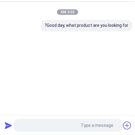
3:02 AM
Good day, what product are you looking for?
5.8G Lifebeing التنفس للكشف عن جهاز استشعار حركة
الميكروويف MSA015S
أجهزة الكشف عن الوجود
2024-05-10
10194 الرؤى