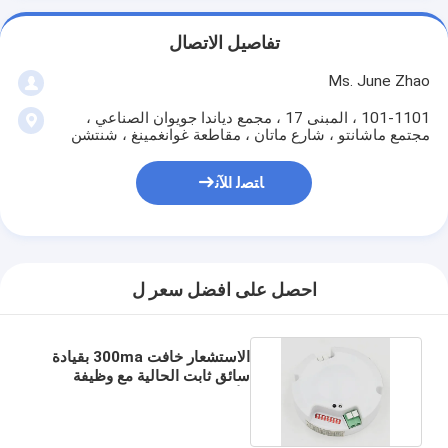
تفاصيل الاتصال
Ms. June Zhao
101-1101 ، المبنى 17 ، مجمع دياندا جويوان الصناعي ،
مجتمع ماشانتو ، شارع ماتان ، مقاطعة غوانغمينغ ، شنتشن
ﺎﺘﺼﻟ ﺍﻶﻧ
احصل على افضل سعر ل
الاستشعار خافت 300ma بقيادة
سائق ثابت الحالية مع وظيفة
الأولوية في النهار