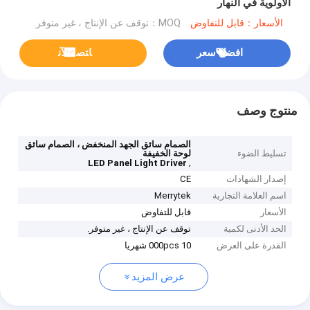
الأولوية في النهار
الأسعار：قابل للتفاوض
MOQ：توقف عن الإنتاج ، غير متوفر.
افضل سعر
ﺎﺘﺼﻟ ﺍﻶﻧ
منتوج وصف
الصمام سائق الجهد المنخفض ، الصمام سائق
تسليط الضوء
لوحة الخفيفة
,
LED Panel Light Driver
إصدار الشهادات
CE
اسم العلامة التجارية
Merrytek
الأسعار
قابل للتفاوض
الحد الأدنى لكمية
توقف عن الإنتاج ، غير متوفر.
القدرة على العرض
10 000pcs شهريا
عرض المزيد