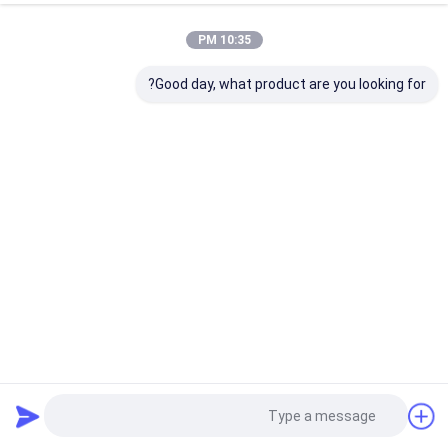
10:35 PM
Good day, what product are you looking for?
بروتوكول RS-485 أجهزة استشعار احتلال تجارية عالية الأداء مع
ارتفاع تركيب يصل إلى 4 أمتار
جهاز استشعار الحركة
2025-12-25
2 الرؤى