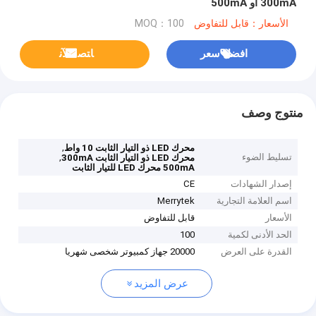
300mA أو 500mA
الأسعار：قابل للتفاوض
MOQ：100
افضل سعر
ﺎﺘﺼﻟ ﺍﻶﻧ
منتوج وصف
,
محرك LED ذو التيار الثابت 10 واط
تسليط الضوء
,
محرك LED ذو التيار الثابت 300mA
500mA محرك LED للتيار الثابت
إصدار الشهادات
CE
اسم العلامة التجارية
Merrytek
الأسعار
قابل للتفاوض
الحد الأدنى لكمية
100
القدرة على العرض
20000 جهاز كمبيوتر شخصى شهريا
عرض المزيد