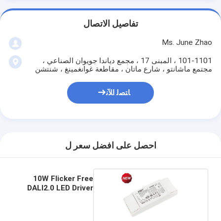
تفاصيل الاتصال
Ms. June Zhao
101-1101 ، المبنى 17 ، مجمع دياندا جويوان الصناعي ،
مجتمع ماشانتو ، شارع ماتان ، مقاطعة غوانغمينغ ، شنتشن
ﺎﺘﺼﻟ ﺍﻶﻧ
احصل على افضل سعر ل
10W Flicker Free
DALI2.0 LED Driver
KL10C-PDiiV