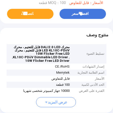
الأسعار：قابل للتفاوض
MOQ：100 قطعة
افضل سعر
ﺎﺘﺼﻟ ﺍﻶﻧ
منتوج وصف
محرك DALI2.0 LED قابل للتعتيم ، محرك
LED KL10C-PDiiV قابل للتعتيم ، محرك
تسليط الضوء
10W Flicker Free LED
,
,
KL10C-PDiiV Dimmable LED Driver
10W Flicker Free LED Driver
إصدار الشهادات
CE /RoHS
اسم العلامة التجارية
Merrytek
الأسعار
قابل للتفاوض
الحد الأدنى لكمية
100 قطعة
القدرة على العرض
10000 جهاز كمبيوتر شخصى شهريا
عرض المزيد