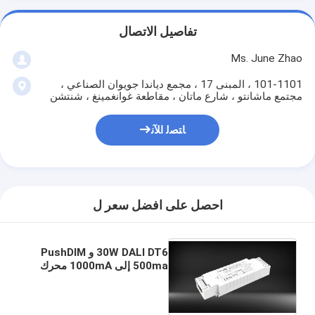
تفاصيل الاتصال
Ms. June Zhao
101-1101 ، المبنى 17 ، مجمع دياندا جويوان الصناعي ،
مجتمع ماشانتو ، شارع ماتان ، مقاطعة غوانغمينغ ، شنتشن
ﺎﺘﺼﻟ ﺍﻶﻧ
احصل على افضل سعر ل
30W DALI DT6 و PushDIM
500ma إلى 1000mA محرك
LED قابل للتخفيف للضوء
السفلي LED