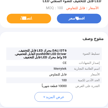
LED قابل للتخفيف للضوء السفلي LED
الأسعار：قابل للتفاوض
MOQ：100
افضل سعر
ﺎﺘﺼﻟ ﺍﻶﻧ
منتوج وصف
,
DALI DT6 محرك LED قابل للتخفيف
تسليط الضوء
,
pushDIM LED Driver القابل للتخفيض
30 واط محرك LED قابل للتخفيف
إصدار الشهادات
CE
اسم العلامة التجارية
Merrytek
الأسعار
قابل للتفاوض
الحد الأدنى لكمية
100
القدرة على العرض
10000 قطعة شهرياً
عرض المزيد