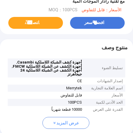
مع تقنية رادار الموجات المية
الأسعار：قابل للتفاوض
MOQ：100PCS
افضل سعر
ﺎﺘﺼﻟ ﺍﻶﻧ
منتوج وصف
,
أجهزة كشف الشبكة اللاسلكية Casambi
,
أجهزة الكشف عن الشبكة اللاسلكية FMCW
تسليط الضوء
أجهزة الكشف عن الشبكة اللاسلكية 24
جيجاهرتز
إصدار الشهادات
CE
اسم العلامة التجارية
Merrytek
الأسعار
قابل للتفاوض
الحد الأدنى لكمية
100PCS
القدرة على العرض
10000 قطعة شهرياً
عرض المزيد