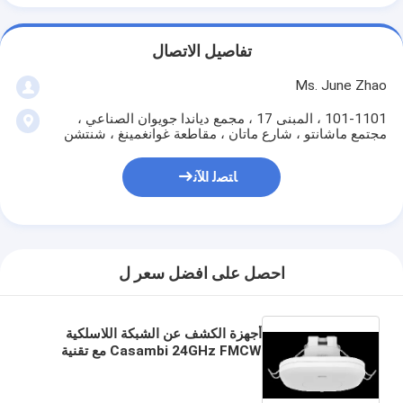
تفاصيل الاتصال
Ms. June Zhao
101-1101 ، المبنى 17 ، مجمع دياندا جويوان الصناعي ،
مجتمع ماشانتو ، شارع ماتان ، مقاطعة غوانغمينغ ، شنتشن
ﺎﺘﺼﻟ ﺍﻶﻧ
احصل على افضل سعر ل
أجهزة الكشف عن الشبكة اللاسلكية
Casambi 24GHz FMCW مع تقنية
رادار الموجات المية