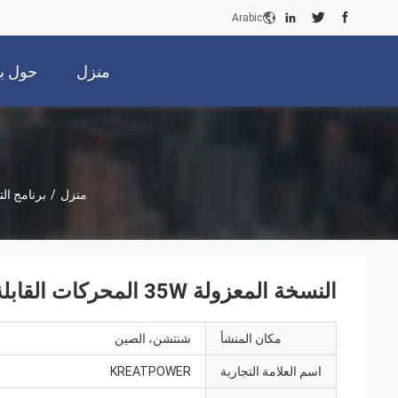
Arabic
منزل
حول بن
منزل
/
برنامج ال
النسخة المعزولة 35W المحركات القابلة للتخفيف مع 1-10V و PUSH التخفيف
مكان المنشأ
شنتشن، الصين
اسم العلامة التجارية
KREATPOWER