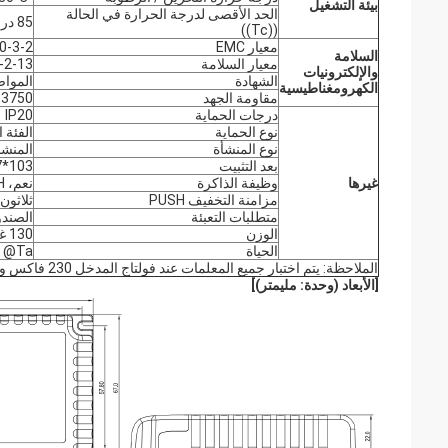
بيئة التشغيل
الحد الأقصى لدرجة الحرارة في الحالة
85 درجة مئوية
((Tc))
معيار EMC
0-3-2
السلامة
معيار السلامة
-2-13
والإلكترونيات
الشهادة
الموا
الكهرومغناطيسية
مقاومة الجهد
3750فاكس، 5mA، 60s (مدخل L N -مخرج SEC )
درجات الحماية
IP20
نوع الحماية
الفئة ا
نوع المنشأة
المنشأ
بعد التثبيت
103*67*22ملم
غيرها
وظيفة الذاكرة
نعم، PUSH انقطاع الذاكرة
مزامنة التخفيف PUSH
ثلاثون
متطلبات التعبئة
الصندو
الوزن
130 غرام
الحياة
0000h @Ta
الملاحظة: يتم اختبار جميع المعلمات عند فولتاج المدخل 230 فاكس وبيئة 25 درجة ما لم يتم تحديدها.
[
الأبعاد (وحدة: مليمتر)
]