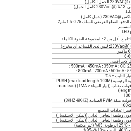
 كامل الحمل)
دفع، القطع العرضي للسلك:0.75-1.5ملم2
 المستمر
L
 أقل من 2٪ لمجموعة الضوء الكاملة
كس
6-
 ؛ 450mA ؛ 500mA ؛
 800mA ؛
ار الثابت ± 5%
ة PUSH (max.lead length:100M)
0-10 فولت ضباب ((تيار الميناء < 1MA) (max.lead
lengt
غيير إعدادات المصنع
دون وظيفة التعافي الذاتي ((يمكن الاستفسار)
دون وظيفة التعافي الذاتي ((يمكن الاستفسار)