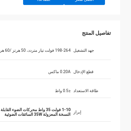
تفاصيل المنتج
جهد التشغيل
198-264 فولت تيار متردد، 50 هرتز /60 هرتز
قطع الإدخال
0.20A ماكس
طاقة الاستعداد
≤0.5 واط
1-10 فولت 35 واط محركات الضوء القابلة للتخفيف
إبراز
النسخة المعزولة 35W السائقات الضوئية