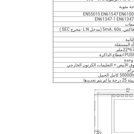
EN55015 EN61547 EN6100
EN61347-1 EN61347
صفات
لثانية
ة المستقلة
 وحدة
ق الأبيض + التعليمات الكرتون الخارجي
5 كامل الحمل