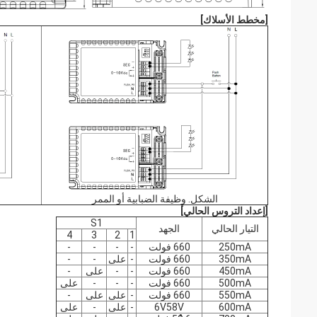
[
مخطط الأسلاك
]
الشكل. وظيفة الضبابية أو الممر
[إعداد التروس الحالي]
S1
التيار الحالي
الجهد
4
3
2
1
250mA
660 فولت
-
-
-
-
350mA
660 فولت
-
على
-
-
450mA
660 فولت
-
-
على
-
500mA
660 فولت
-
-
-
على
550mA
660 فولت
-
على
على
-
600mA
6V58V
-
على
-
على