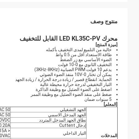
منتوج وصف
محرك LED KL35C-PV القابل للتخفيف
[
ميزة المنتج
]
خالية من التلميع لمدى التخفيف بأكمله
طاقة الاستعداد أقل من 0.5 واط
الضوء الأساسي مع زر الضغط
التخفيف الثانوي مع 0-10 فولت
يدعم 10 فولت PWM الضبابية (3KHz-8KHz)
يمكن أن تختار 0-10V منفذ الضوء الضوئي
الحماية: انقطاع قصير / زيادة درجة الحرارة / زيادة الجهد
التيار التخفيفي لدرجة حرارة محيطة عالية
اضغط على الضوء الضئيل مع وظيفة الذاكرة
ضغط على منفذ الضوء الضئيل مع وظيفة الممر
5 سنوات ضمان
[
المعلم
]
الجهد التشغيلي
-264VAC 50
الجهد المدخل الاسمي
-240VAC 50
نطاق الجهد المدخل المتردد
40VDC
إدخال Cuttent
0.20A ماكس
التيار الداخلي
المدخلات
0VAC