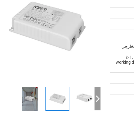
لخارجي
<i>1
working d