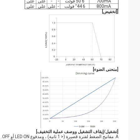
700mA
6 ̊50 فولت
-
-
على
على
800mA
6 ′′44 فولت
-
على
على
على
[
[تخفيض]
[
منحنى الضوء
]
[تشغيل/إيقاف التشغيل ووصف عملية التخفيف
]
A. مفاتيح الضغط لفترة قصيرة (< 1 ثانية) ، ومدفوع LED ON أو OFF. يعود الوضوح إلى آخر قيمة الضباب.