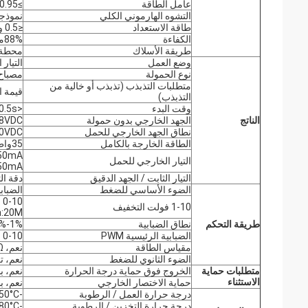
عامل الطاقة
≥0.95 (@230VAC الحمل الكامل)
التشوه الهارموني الكلي
نموذجي: 13% (@ 230Vac
طاقة الاستعداد
≤0.5 واط
الكفاءة
88%ماكس @230VAC (حمل كامل)
طريقة الأسلاك
محطة ال
وضع العمل
التيار
نوع الحمولة
مصباح ED
متطلبات التذبذب (تذبذب أو خالية من
قيمة التلميع:
التذبذب)
وقت البدء
<0.5s (@230Vac؛ ليس لدى المُساعد أي مخرج)
الناتج
الجهد الخارجي بدون حمولة
68VDC ما
نطاق الجهد الخارجي للحمل
60VDC
الطاقة الخارجة بالكامل
35واطًا كحد أقصى
CC: 250mA ؛ 350mA
التيار الخارجي للحمل
550mA ؛ 600mA ؛ 700mA ؛
التيار الثابت / الجهد الدقيق
دقة التي
الضوء الأساسي للضغط
الضبابية الرئيسي
1-10 فولت التخفيف
h:20M)
طريقة التحكم
نطاق الضبابية
1%-100%
الضبابية الرئيسية PWM
0-10 فولت منفذ PWM الضبابية (3KHZ-8KHZ)
مقياس الطاقة
نعم، 100kΩ
الضوء الثانوي للضغط
نعم، ت
متطلبات حماية
الخروج فوق حماية درجة الحرارة
نعم، ب
الاستثناء
حماية الاختصار الخارجي
نعم، ب
درجة حرارة العمل / الرطوبة
-25°C~50°C الرطوبة: 85% (غير مكثفة)
درجة حرارة التخزين / الرطوبة
-40°C~80°C، الرطوبة:10%~95%