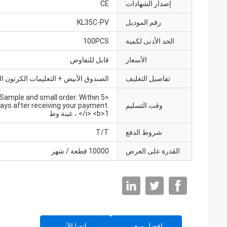
إصدار الشهادات
CE
رقم الموديل
KL35C-PV
الحد الأدنى لكمية
100PCS
الأسعار
قابل للتفاوض
تفاصيل التغليف
الصندوق الأبيض + التعليمات الكرتون ا
, Sample and small order: Within 5
وقت التسليم
ays after receiving your payment.
</i> <b>1 ، عينة وط
شروط الدفع
T/T
القدرة على العرض
10000 قطعة / شهر
افضل سعر
ﺎﺘﺼﻟ ﺍﻶﻧ