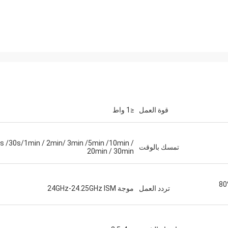
قوة العمل
≤1 واط
s /30s/1min / 2min/ 3min /5min /10min /
تمسك بالوقت
20min / 30min
0% 10% 20% 30% 40% 50%
تردد العمل
موجة 24GHz-24.25GHz ISM