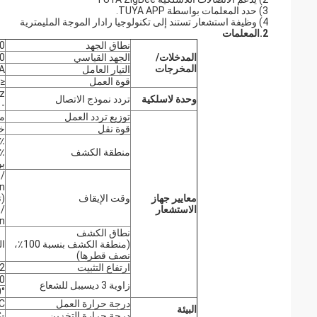
3) حدد المعلمات بواسطة TUYA APP.
4) وظيفة استشعار تستند إلى تكنولوجيا رادار الموجة المليمترية
2.
المعلمات
نطاق الجهد
-240
المدخلات/
الجهد القياسي
220
المخرجات
التيار العامل
0mA
قوة العمل
≤1W 230V AC
وحدة لاسلكية
تردد نموذج الاتصال
-101±2dBm
توزيع تردد العمل
موجة 
قوة نقل
خ
0٪ 25٪ 50٪ 75٪ 100٪ (تعي
منطقة الكشف
بو
 /
n
معايير جهاز
وقت الإيقاف
(ت
الاستشعار
 /
30min
نطاق الكشف
(منطقة الكشف بنسبة 100٪،
الحر
نصف قطرها)
ارتفاع التثبيت
2القيمة النموذجية:
100 د
زاوية 3 ديسيبل للشعاع
00°
درجة حرارة العمل
°C
البيئة
درجة حرارة التخزين
-25°C~+80°C