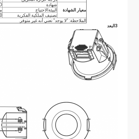
شهادة
D
معيار الشهادة
البيئة
الاحتياج
مت
تصنيف الملكية الفكرية
0
الملاحظة: "لا يوجد" تعني أنه غير متوفر.
3البعد