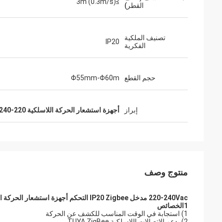
≥3m (0.3m/s)
القطر)
تصنيف الملكية
IP20
الفكرية
حجم القطع
Φ55mm-Φ60m
إبراز
أجهزة استشعار الحركة اللاسلكية 220-240 فاكس
منتوج وصف
220-240Vac مدخل IP20 Zigbee التحكم أجهزة استشعار الحركة اللاسلكية للتطبيقات المكتبية
1الخصائص
1) استجابة في الوقت المناسب للكشف عن الحركة
2) يدعم الاتصالات اللاسلكية TUYA ZigBee