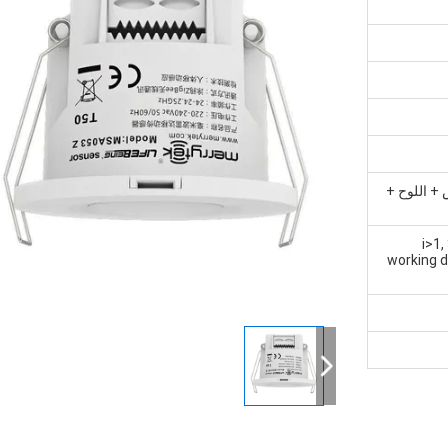
+ اللوح +
<i>1
working d