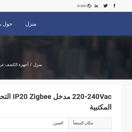
Arabic
منزل
حول بن
منزل
/
أجهزة الكشف عن 
-240Vac
المكتبية
مكان المنشأ
الصين