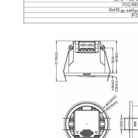
FCC/RE
وافقة مع RoHS
IP2