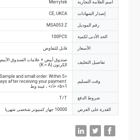
اسم العلامة التجارية
Merrytek
إصدار الشهادات
CE, UKCA
رقم الموديل
MSA053 Z
الحد الأدنى لكمية
100PCS
الأسعار
قابل للتفاوض
صندوق أبيض + علامات الصندوق الأبيض 
تفاصيل التغليف
الكرتون (K = A)
, Sample and small order: Within 5
وقت التسليم
ays after receiving your payment.
</i> <b>1 ، عينة وط
شروط الدفع
T/T
القدرة على العرض
10000 جهاز كمبيوتر شخصى شهريا