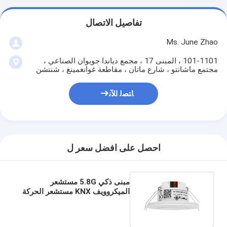
تفاصيل الاتصال
Ms. June Zhao
101-1101 ، المبنى 17 ، مجمع دياندا جويوان الصناعي ،
مجتمع ماشانتو ، شارع ماتان ، مقاطعة غوانغمينغ ، شنتشن
ﺎﺘﺼﻟ ﺍﻶﻧ
احصل على افضل سعر ل
مبنى ذكي 5.8G مستشعر
الميكروويف KNX مستشعر الحركة
مع تيار العمل 8 ± 1mA