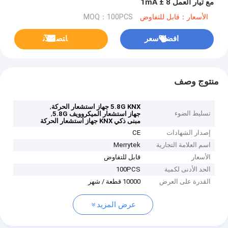
مع تيار العمل 8 ± 1mA
الأسعار：قابل للتفاوض
MOQ：100PCS
افضل سعر
ﺎﺘﺼﻟ ﺍﻶﻧ
منتوج وصف
,
5.8G KNX جهاز استشعار الحركة
تسليط الضوء
,
جهاز استشعار الميكروويف 5.8G
مبنى ذكي KNX جهاز استشعار الحركة
إصدار الشهادات
CE
اسم العلامة التجارية
Merrytek
الأسعار
قابل للتفاوض
الحد الأدنى لكمية
100PCS
القدرة على العرض
10000 قطعة / شهر
عرض المزيد