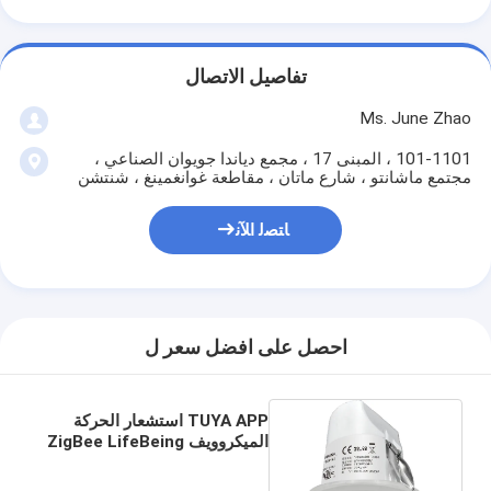
تفاصيل الاتصال
Ms. June Zhao
101-1101 ، المبنى 17 ، مجمع دياندا جويوان الصناعي ،
مجتمع ماشانتو ، شارع ماتان ، مقاطعة غوانغمينغ ، شنتشن
ﺎﺘﺼﻟ ﺍﻶﻧ
احصل على افضل سعر ل
TUYA APP استشعار الحركة
الميكروويف ZigBee LifeBeing
دافق شنت