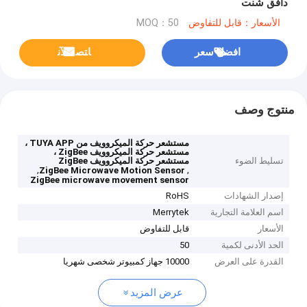
دافق شنت
الأسعار：قابل للتفاوض
MOQ：50
افضل سعر
ﺎﺘﺼﻟ ﺍﻶﻧ
منتوج وصف
مستشعر حركة الميكروويف من TUYA APP ،
مستشعر حركة الميكروويف ZigBee ،
تسليط الضوء
مستشعر حركة الميكروويف ZigBee
,
,
ZigBee Microwave Motion Sensor
ZigBee microwave movement sensor
إصدار الشهادات
RoHS
اسم العلامة التجارية
Merrytek
الأسعار
قابل للتفاوض
الحد الأدنى لكمية
50
القدرة على العرض
10000 جهاز كمبيوتر شخصى شهريا
عرض المزيد