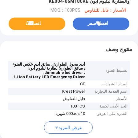
والبطارية ليثيوم أيون KE004-06M180KE
الأسعار：قابل للتفاوض
MOQ：100PCS
افضل سعر
ﺎﺘﺼﻟ ﺍﻶﻧ
منتوج وصف
أدى محول الطوارئ ، سائق أدى عكس الضوء
، سائق الطوارئ بطارية ليثيوم أيون
تسليط الضوء
,
,
dimmable led driver
Li ion Battery LED Emergency Driver
إصدار الشهادات
CE
اسم العلامة التجارية
Kreat Power
الأسعار
قابل للتفاوض
الحد الأدنى لكمية
100PCS
القدرة على العرض
10 000pcs شهريا
عرض المزيد