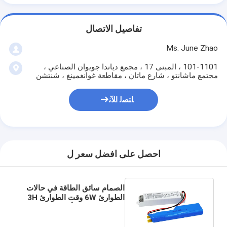
تفاصيل الاتصال
Ms. June Zhao
101-1101 ، المبنى 17 ، مجمع دياندا جويوان الصناعي ،
مجتمع ماشانتو ، شارع ماتان ، مقاطعة غوانغمينغ ، شنتشن
ﺎﺘﺼﻟ ﺍﻶﻧ
احصل على افضل سعر ل
الصمام سائق الطاقة في حالات
الطوارئ 6W وقت الطوارئ 3H
والبطارية ليثيوم أيون KE004-
06M180KE