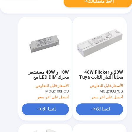
أعط متطلباتك
20W و 46W Flicker
18W و 40W مستشعر
مجاناً التيار الثابت Tuya
محرك LED DIM مع
Bluetooth مدفوع LED
خيارات التيار المتعددة
الأسعار:
قابل للتفاوض
الأسعار:
قابل للتفاوض
اختيار درجة حرارة اللون
MOQ:
100PCS
MOQ:
100PCS
أحصل على آخر سعر
أحصل على آخر سعر
ﺎﺘﺼﻟ ﺍﻶﻧ
ﺎﺘﺼﻟ ﺍﻶﻧ