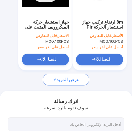
حولنا
جولة في المصنع
8m ارتفاع تركيب جهاز
جهاز استشعار حركة
استشعار الحركة Pir
الميكروويف المثبت على
مراقبة الجودة
Light Switch مع 3
السطح للمستودع 12 متر
الأسعار:
قابل للتفاوض
الأسعار:
قابل للتفاوض
خيارات تركيب بسيطة ON
ارتفاع تركيب 30 متر
MOQ:
100PCS
MOQ:
100PCS
/ OFF وظيفة
نطاق الكشف
اتصل بنا
أحصل على آخر سعر
أحصل على آخر سعر
أخبار
ﺎﺘﺼﻟ ﺍﻶﻧ
ﺎﺘﺼﻟ ﺍﻶﻧ
القضايا
عرض المزيد
اطلب اقتباس
Video
اترك رسالة
سوف نقوم بالرد بسرعة
الميكروويف استشعار الحركة