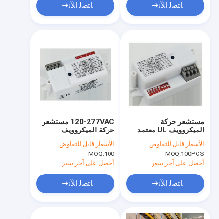
ﺎﺘﺼﻟ ﺍﻶﻧ
ﺎﺘﺼﻟ ﺍﻶﻧ
مستشعر حركة
120-277VAC مستشعر
الميكروويف UL معتمد
حركة الميكروويف
الحجم الصغير للغاية
MC090S U Batch
الأسعار:
قابل للتفاوض
الأسعار:
قابل للتفاوض
5.8GHz التردد MC090S
Over FCC مقاومة
MOQ:
100
MOQ:
100PCS
U
متفوقة
أحصل على آخر سعر
أحصل على آخر سعر
ﺎﺘﺼﻟ ﺍﻶﻧ
ﺎﺘﺼﻟ ﺍﻶﻧ