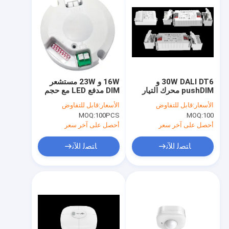
30W DALI DT6 و
16W و 23W مستشعر
pushDIM محرك التيار
DIM مدفع LED مع حجم
الثابت القابل للتخفيف
مضغوط، سهلة للتثبيت
الأسعار:
قابل للتفاوض
الأسعار:
قابل للتفاوض
للضوء السفلي LED
MOQ:
100PCS
MOQ:
100
أحصل على آخر سعر
أحصل على آخر سعر
ﺎﺘﺼﻟ ﺍﻶﻧ
ﺎﺘﺼﻟ ﺍﻶﻧ
المنزل
المنتجات
برنامج VR