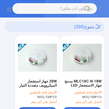
كلّ منتوج
(538)
MLC18C-N 18W مدمج
28W جهاز استشعار
جهاز الاستشعار LED
الميكروويف متعددة التيار
Driver للضوء LED
المستمر 450mA /
الأسعار:
قابل للتفاوض
الأسعار:
قابل للتفاوض
السقف ، ON - OFF /
550mA / 600mA /
MOQ:
100PCS
MOQ:
100PCS
700mA
Dimming
أحصل على آخر سعر
أحصل على آخر سعر