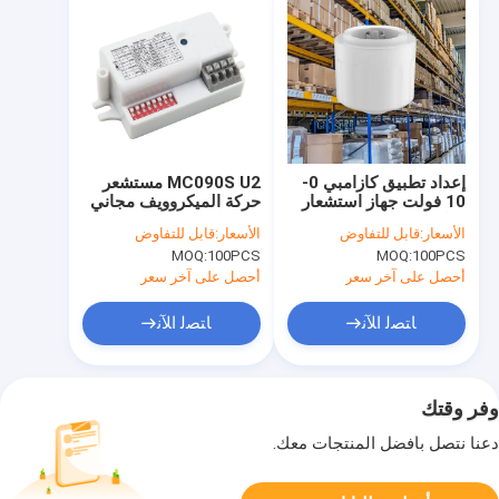
إعداد تطبيق كازامبي 0-
MC090S U2 مستشعر
10 فولت جهاز استشعار
حركة الميكروويف مجاني
حركة PIR لاسلكي لجهاز
ISM النطاق 5.8ghz
الأسعار:
قابل للتفاوض
الأسعار:
قابل للتفاوض
استشعار حركة High Bay
نطاق الميكروويف الكشف
MOQ:
100PCS
MOQ:
100PCS
Mini Size MW
النشط IP20
أحصل على آخر سعر
أحصل على آخر سعر
ﺎﺘﺼﻟ ﺍﻶﻧ
ﺎﺘﺼﻟ ﺍﻶﻧ
وفر وقتك
دعنا نتصل بأفضل المنتجات معك.