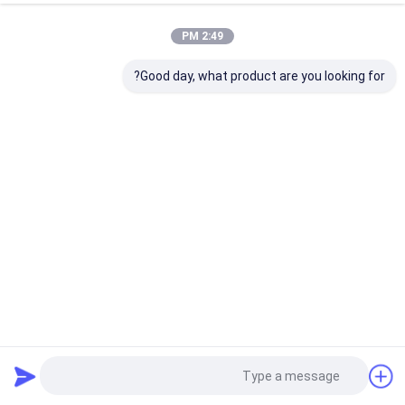
2:49 PM
Good day, what product are you looking for?
تردد التشغيل 5.8 GHz ± 75MHz IP20 مستشعر الحركة القابل
للتخفيف لـ LED Batten
ديمابل الحركة الاستشعار
2025-05-22
100472 الرؤى