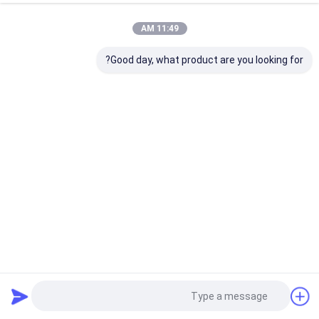
11:49 AM
Good day, what product are you looking for?
جهاز استشعار المنزل الذكي الذي يكشف عن التنفس ، مع الاتصال
اللاسلكي Tuya Zigbee
أجهزة الكشف عن الوجود
2022-04-07
10194 الرؤى