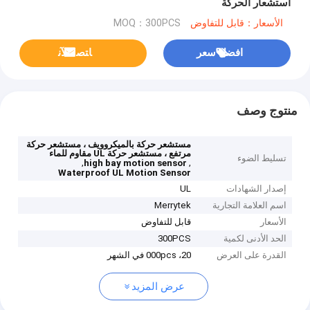
استشعار الحركة
الأسعار：قابل للتفاوض
MOQ：300PCS
افضل سعر
ﺎﺘﺼﻟ ﺍﻶﻧ
منتوج وصف
مستشعر حركة بالميكروويف ، مستشعر حركة
مرتفع ، مستشعر حركة UL مقاوم للماء
تسليط الضوء
,
,
high bay motion sensor
Waterproof UL Motion Sensor
إصدار الشهادات
UL
اسم العلامة التجارية
Merrytek
الأسعار
قابل للتفاوض
الحد الأدنى لكمية
300PCS
القدرة على العرض
20، 000pcs في الشهر
عرض المزيد