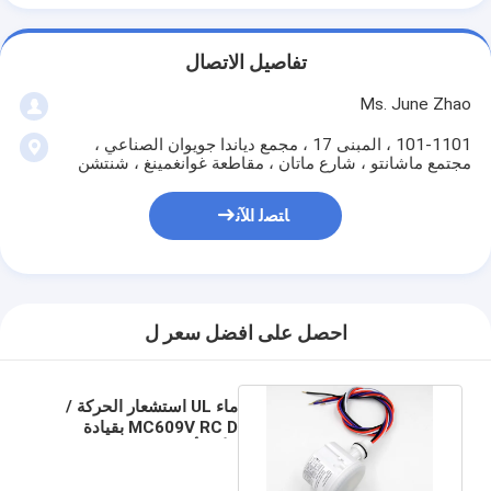
تفاصيل الاتصال
Ms. June Zhao
101-1101 ، المبنى 17 ، مجمع دياندا جويوان الصناعي ،
مجتمع ماشانتو ، شارع ماتان ، مقاطعة غوانغمينغ ، شنتشن
ﺎﺘﺼﻟ ﺍﻶﻧ
احصل على افضل سعر ل
ماء UL استشعار الحركة /
MC609V RC D بقيادة
الأمن أضواء استشعار
الحركة