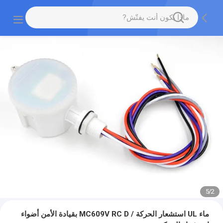
5
/
2
ماء UL استشعار الحركة / MC609V RC D بقيادة الأمن أضواء