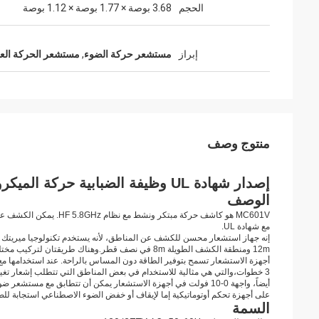
الحجم
3.68 بوصة × 1.77 بوصة × 1.12 بوصة
إبراز
مستشعر حركة الضوء
,
مستشعر الحركة العا
منتوج وصف
إصدار شهادة UL وظيفة الضبابية حركة الميكروويف MC601V مع زر 0-10 فولت لأمريكا الشمالية
الوصف
MC601V هو كاشف حركة مبت
مع شهادة UL.
.
12m ومنطقة الكشف الطويلة 8m في نصف قطر
وهناك طريقتان لتركيب مختلف
3 خطوات،والتي هي مثالية للاستخدام في بعض المناطق التي تتطلب إشعار تغيير الضوء قبل إيقاف التشغيل تماما.
على أجهزة تحكم أوتوماتيكية إما لإيقاف أو خفض الضوء الاصطناعي استجابة للضو
السمة