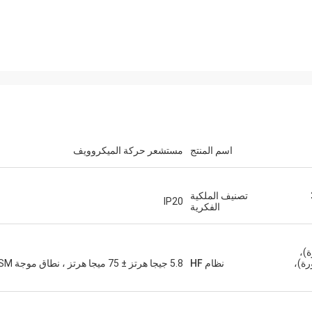
اسم المنتج
مستشعر حركة الميكروويف
بخطوتين/3
تصنيف الملكية
IP20
الفكرية
رة)،
ابورة)،
نظام HF
5.8 جيجا هرتز ± 75 ميجا هرتز ، نطاق موجة ISM