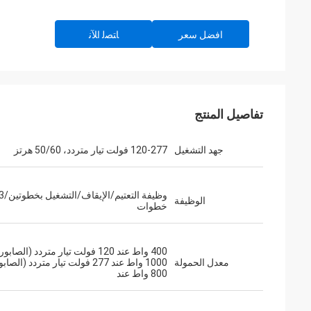
افضل سعر
ﺎﺘﺼﻟ ﺍﻶﻧ
تفاصيل المنتج
جهد التشغيل
120-277 فولت تيار متردد، 50/60 هرتز
وظيفة التعتيم/الإيقاف/التشغيل 
الوظيفة
خطوات
400 واط عند 120 فولت تيار متردد (الصابو
معدل الحمولة
1000 واط عند 277 فولت تيار متردد (الص
800 واط عند