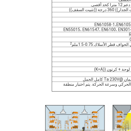
EN61058-1،EN6105
EN55015، EN61547، EN6100، EN301
2
اف قطر الأسلاك:0.75-1.5ملم
حة + كرتون ((K=A)
تتأثر بحجم الجسم الحركي وسرعة الحركة. يتم اختبار منطقة