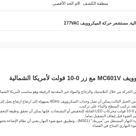
منطقة الكشف
8م الحد الأقصى.
لية
,
مستشعر حركة الميكروويف 277VAC
كر ونشط مع نظام HF 5.8GHz. يمكن الكشف عن الحركة من خلال البلاستيك والزجاج والمواد غير المعدنية الرقيقة.وهو مناسب لأمريكا الشما
إنه جهاز استشعار محسن للكشف عن المناطق، لأنه يستخدم تكنولوجيا ميريتك من الجيل الثالث،يمكن أن تصل وحدات الميكروويف 8GHz بسهولة إلى ارتفاع ارتفاع يصل إ
ة، تركيب السطح والبناء على تركيب،
أجهزة الاستشعار تسمح بتوفير الطاقة دون المساس بالراحة. عند استخدامها مع 0-10 فولت محركات LED القابلة للتخفيض أو التشنجات، فإنها يمكن أن تحقق وظيفة 
أيضاً، واجهة 0-10 فولت في أجهزة الاستشعار يمكن أن تتطابق مع مستشعر ضوء النهار المستقل من "ميريتك" (MS01) ، وتطبيق جمع ضوء النهار،يعني أن نظام الإضاءة 
ء النهاري المتاح في الفضاء.