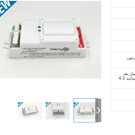
رتون
ي غضون 5 أيام عمل بعد
استلام المبلغ الخاص بك. 2، من اجل السائبة: 3-4