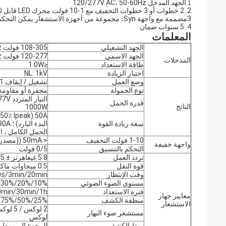
الجهد المدخل 120/277V AC، 50-60Hz
1.
2. 2 خطوات أو 3 خطوات التخفيف مع 1-10 فولت محرك LED قابل للتخفيف
3مصممة مع واجهة Syn، مجموعة من أجهزة الاستشعار يمكن التحكم بها بالتزامن
4. 5 سنوات ضمان
المعلمات
الجهد التشغيلي
108-305 فولت AC 50Hz/60Hz
الجهد الاسمي
120-277 فولت AC 50Hz/60Hz
المدخلات
طاقة الاستعداد
≤1.0W
اختبار الزيادة
NL: 1kV
وضع العمل
تشغيل / إيقاف 1-10 فولت
نوع الحمولة
محفزة أو مقاومة
التي
قدرة الحمل
الناتج
1000W
سعة زيادة القوة
الحمل الكامل ، الب
1-10 فولت التخفيف
< 50mA ((مصدر غير ثابت)
واجهة خفيفة
التحكم بالتنسيق
0/5 فولت
تردد العمل
5.8 غيغاهرتز ± 75 غيغاهرتز، نطاق ISM
قوة النقل
0.5 ميجاوات ماكس
وقت الإنتظار
s/3min/20min/+∞
مستوى الضوء الضوئي
10%/20%/30%/50%
فترة الاستعداد
in/30min/1h/+∞
معايير جهاز
منطقة الكشف
25%/50%/75%/100%/
الاستشعار
مستشعر ضوء النهار
لوكس
نمط الكشف
الرجوع إلى نمط