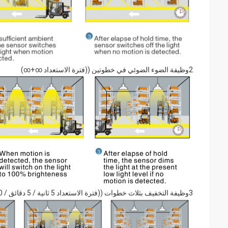
2وظيفة الضوء الضوئي في خطوتين ((فترة الاستعداد ∞+∞)
3وظيفة التخفيف بثلاث خطوات ((فترة الاستعداد 5 ثانية / 5 دقائق / 10 دقائق / 30 دقيقة / 1 ساعة)