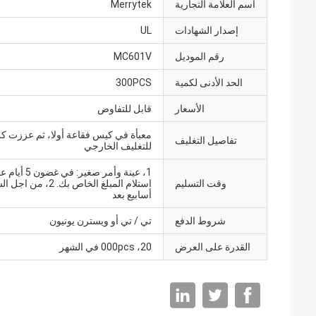
اسم العلامة التجارية
Merrytek
إصدار الشهادات
UL
رقم الموديل
MC601V
الحد الأدنى لكمية
300PCS
الأسعار
قابل للتفاوض
معبأة في كيس فقاعة أولا، ثم عززت ك
تفاصيل التغليف
للتغليف الخارجي
1، عينة وأمر صغير: ف
وقت التسليم
أسابيع بعد
شروط الدفع
تي / تي أو ويسترن يونيون
القدرة على العرض
20، 000pcs في الشهر