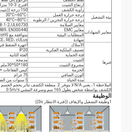
ارتفاع التثبيت
اقترح: 3-10 مترا دعم 12 مترا كحد أقصى.
زاوية الكشف
150 درجة ((تثبيت الجدار)) 360 درجة ((تثبيت السقف))
درجة حرارة العمل
-30°C~60°C
بيئة التشغيل
درجة حرارة التخزين / الرطوبة
-40°C~80°C
معايير السلامة
8-1-2،UL60730
معايير EMC
489، EN300440
معايير الشهادات
المتطلبات البيئية
متوافقة مع RoHS
شهادة
CE، RED، cULus
الأسلاك
أجهزة الضغط في الحو
تصنيف الملكية الفكرية
IP20
فئة الحماية
الفئة الثانية
التثبيت
مدمجة
غيرها
مشروع التثبيت
180*50*30ملم
الحزمة
كيس الفقاعات + لو
الوزن الصافي
75 غرام
مدة الحياة
5 سنوات من الضمان @Ta 230V كامل الحمل
الملاحظة 1، يعني N/A لا يتوفر. 2. منطقة الكشف 
الكشف بواسطة شخص بطول 165 سم وسرعة المشي 0.5m/s
الوظيفة
1وظيفة التشغيل والإيقاف ((فترة الانتظار 0s))