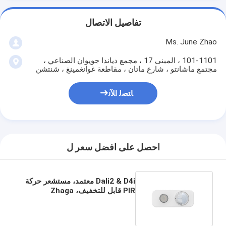
تفاصيل الاتصال
Ms. June Zhao
101-1101 ، المبنى 17 ، مجمع دياندا جويوان الصناعي ،
مجتمع ماشانتو ، شارع ماتان ، مقاطعة غوانغمينغ ، شنتشن
ﺎﺘﺼﻟ ﺍﻶﻧ
احصل على افضل سعر ل
Dali2 & D4i معتمد، مستشعر حركة
PIR قابل للتخفيف، Zhaga
Book20 Socket، Play & Plug