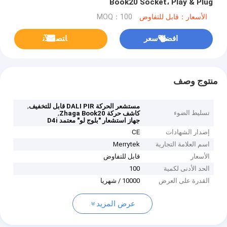
Book20 Socket، Play & Plug
الأسعار：قابل للتفاوض
MOQ：100
افضل سعر
ﺎﺘﺼﻟ ﺍﻶﻧ
منتوج وصف
,
مستشعر الحركة DALI PIR قابل للتخفيف
تسليط الضوء
,
كاشف حركة Zhaga Book20
جهاز استشعار "بلوج لو" معتمد D4i
إصدار الشهادات
CE
اسم العلامة التجارية
Merrytek
الأسعار
قابل للتفاوض
الحد الأدنى لكمية
100
القدرة على العرض
10000 / شهريا
عرض المزيد