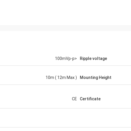
<100mVp-p
Ripple voltage
10m ( 12m Max )
Mounting Height
CE
Certificate