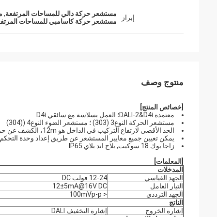
مستشعر حركة دالي للمساحات المرتفعة
,
م
إبراز
مستشعر حركة كاسامبي للمساحات المرتف
منتوج وصف
[خصائص المنتج]
معتمدة DALI-2&D4i؛ العمل بسلاسة مع سائقي D4i
مستشعر الحركة النوع3 (303) ؛ مستشعر الضوء النوع4 ((304)
الحد الأقصى لارتفاع التركيب في الداخل هو 12m، الكشف عن حركة PIR
يمكن تعيين جميع معايير المستشعر عن طريق إعداد وحدة التحكم المر
زاجا بوك 18 سوكيت, بلاج اند بلاي IP65
[المعلمات]
المدخلات
الجهد القياسي
12-24 فولت DC
التيار العامل
12±5mA@16V DC
الجهد الترددي
< 100mVp-p
الناتج
إشارة الخروج
إشارة التخفيف DALI