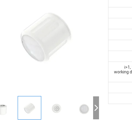
<i>1
working d