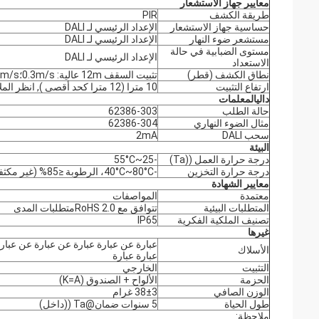
معايير جهاز الاستشعار
طريقة الكشف
PIR
حساسية جهاز الاستشعار
الإعداد الرئيسي لـ DALI
مستشعر ضوء النهار
الإعداد الرئيسي لـ DALI
مستوى الضبابية في حالة
الإعداد الرئيسي لـ DALI
الاستعداد
نطاق الكشف (قطر)
تثبيت السقف 12m عالية: 0.3m/s؛r≥4m، 1m/s؛ r≥3m؛
ارتفاع التثبيت
10 مترا (12 مترا كحد أقصى ), انظر الملاحظات 1 و 2
دالي
المعلمات
حالة الطلب
62386-303
مثال الضوء النهاري
62386-304
سحب DALI
2mA
البيئة
درجة حرارة العمل ((Ta)
-25~55°C
درجة حرارة التخزين
-40°C~80°C، الرطوبة ≤85% (غير مكثفة)
معايير الشهادة
معتمدة
المواصفات
المتطلبات البيئية
تتوافق مع RoHS 2.0متطلبات المدى
تصنيف الملكية الفكرية
IP65
غيرها
عبارة عن عبارة عبارة عن عبارة عن عبارة
الأسلاك
عبارة عبارة
التثبيت
الخارجي
الحزمة
الألواح + الصندوق (K=A)
الوزن الصافي
38±3 غرام
طول الحياة
5 سنوات ضمان@Ta ((داخل)
ملاحظة: