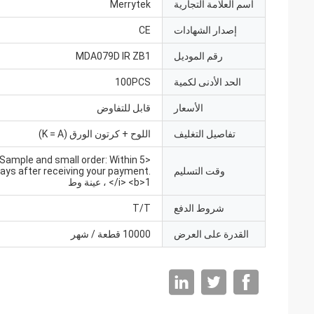
اسم العلامة التجارية
Merrytek
إصدار الشهادات
CE
رقم الموديل
MDA079D IR ZB1
الحد الأدنى لكمية
100PCS
الأسعار
قابل للتفاوض
تفاصيل التغليف
اللوح + كرتون الورق (K = A)
, Sample and small order: Within 5
وقت التسليم
ays after receiving your payment.
</i> <b>1 ، عينة وط
شروط الدفع
T/T
القدرة على العرض
10000 قطعة / شهر