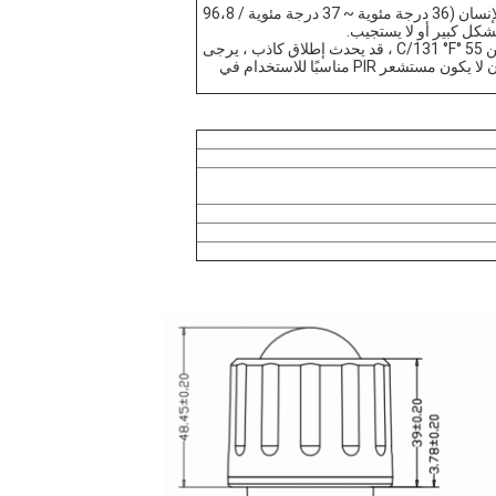
1عندما تقترب درجة الحرارة المحيطة من نطاق درجة حرارة جسم الإنسان (36 درجة مئوية ~ 37 درجة مئوية / 96،8
2. عندما تكون درجة حرارة المحيط أو درجة حرارة علبة LED أعلى من 55 °C/131 °F ، قد يحدث إطلاق كاذب ، يرجى
محاولة تقليل حساسية الكشف لتحسين. إذا ظل إطلاق كاذب ،يجب أن لا يكون مستشعر PIR مناسبًا للاستخدام في