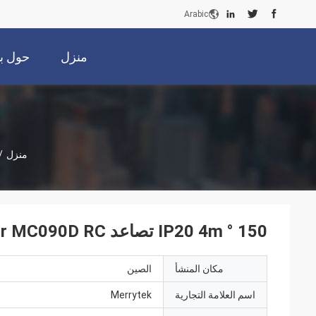
Arabic
منزل
حول بن
منزل
/
150 ° IP20 4m تصاعد DC Motion Sensor MC090D RC
مكان المنشأ
الصين
اسم العلامة التجارية
Merrytek