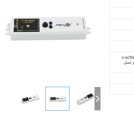
<i>wit
small>في غضون 5 أيام عمل