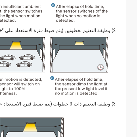
2) وظيفة التعتيم بخطوتين (يتم ضبط فترة الاستعداد على "+ ∞")
3) وظيفة التعتيم ذات 3 خطوات (يتم ضبط فترة الاستعداد على "10S / 1min / 3min / 5min / 10min / 30min")