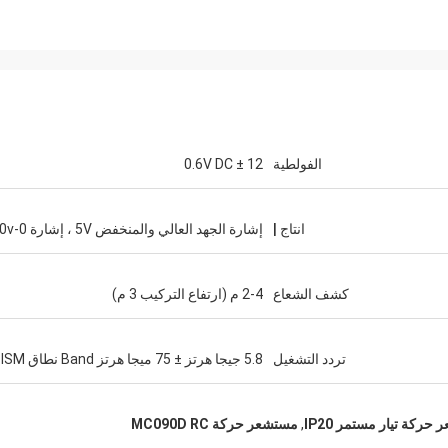
الفولطية
12 ± 0.6V DC
انتاج |
إشارة الجهد العالي والمنخفض 5V ، إشارة 0-10v
كشف الشعاع
2-4 م (ارتفاع التركيب 3 م)
تردد التشغيل
5.8 جيجا هرتز ± 75 ميجا هرتز Band نطاق ISM.
حركة تيار مستمر IP20
,
مستشعر حركة MC090D RC