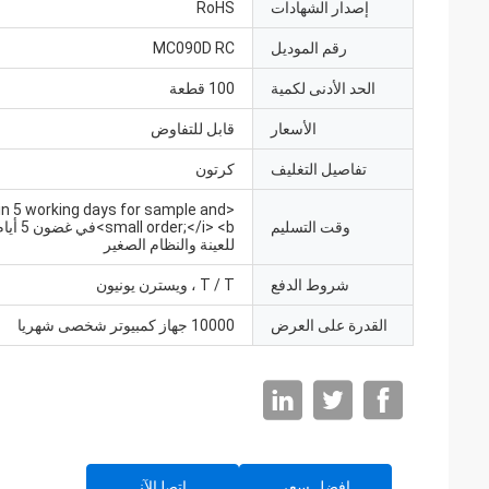
إصدار الشهادات
RoHS
رقم الموديل
MC090D RC
الحد الأدنى لكمية
100 قطعة
الأسعار
قابل للتفاوض
تفاصيل التغليف
كرتون
hin 5 working days for sample and
وقت التسليم
 order;</i> <b
للعينة والنظام الصغير
شروط الدفع
T / T ، ويسترن يونيون
القدرة على العرض
10000 جهاز كمبيوتر شخصى شهريا
افضل سعر
ﺎﺘﺼﻟ ﺍﻶﻧ