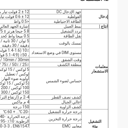
جهد الإدخال DC
12 ± 2 فولت تيار مستمر
إدخال
الفولطية
12 ± 0.6 فولت تيار مستمر
الطاقة الاحتياطية
<0.5 واط
انتاج |
نمط العمل
إشارة الجهد العالي والمنخفض 5 فو
تردد التشغيل
5.8 جيجا هرتز ± 75 ميجا هرتز ، نطاق ISM.
نقل الطاقة
0.5 ميجا واط كحد أقصى.
تمسك بالوقت
دقيقة / 30 دقيقة
مستوى DIM في وضع الاستعداد
، 50٪ (4.9-5.1 فولت)
وقت الشفق
0min / 30min / + ∞
منطقة الكشف
25٪ / 50٪ / 75٪ / 100٪
معلمات
الاستشعار
لوكس / تعطيل
أولوية ضوء النهار:
حساس لضوء الشمس
(5 لوكس / 15 لوكس / 30 لوكس / 50 لوكس) / 150 لوكس
100 لوكس / 200 لوكس
150 لوكس / 300 لوكس
كشف نصف القطر
2-4 م (ارتفاع التركيب 3 م)
اعالي الجبال
4 م ماكس
كشف الزاوية
150 درجة
درجة حرارة التشغيل
-20 ℃… + 60 ℃
درجة الحرارة: -40 ℃ ... + 80 ℃ ؛
درجة حرارة التخزين
الرطوبة: 10٪ -95٪ (دون تكاثف)
التشغيل
بيئة
معايير EMC
0-3-3 ، EN61547