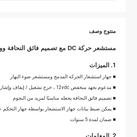
منتوج وصف
مستشعر حركة DC مع تصميم فائق النحافة ووظيفة التحكم عن بعد MC090D RC
1. الميزات
■ جهاز استشعار الحركة المدمج ومستشعر ضوء النهار
■ مدعوم بجهد منخفض 12vdc ، خرج تشغيل / إيقاف وإشارة 0-10 فولت
■ تصميم فائق النحافة يجعله مناسبًا لمزيد من النجوم
■ يمكن ضبط بيانات جهاز الاستشعار بواسطة جهاز التحكم عن بع
■ ضمان لمدة 5 سنوات
2. المعلمات