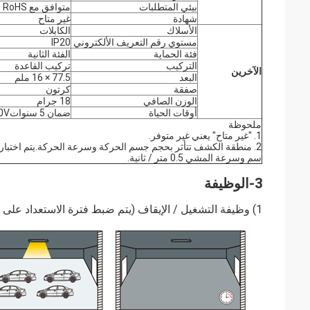
بيئي
المتطلبات
متوافق مع RoHS
شهادة
غير متاح
الأسلاك
الكابلات
مستوي رقم التعريف الألكتروني
IP20
فئة الحماية
الفئة الثانية
التركيب
تركيب القاعدة
الآخرين
البعد
77.5 × 16 ملم
صفقة
كرتون
الوزن الصافي
18 جرام
أوقات الحياة
ضمان 5 سنواتTa 230V حمولة كاملة
ملحوظة
1. "غير متاح" يعني غير متوفر.
سم وسرعة المشي 0.5 متر / ثانية.
3-الوظيفة
1) وظيفة التشغيل / الإيقاف (يتم ضبط فترة الاستعداد على "0")