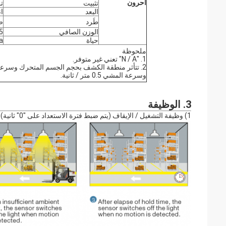
آحرون
تثبيت
ت
البعد
ا
طَرد
ص
الوزن الصافي
55 
حياة
Ta
ملحوظة
1. "N / A" تعني غير متوفر.
وسرعة المشي 0.5 متر / ثانية.
3. الوظيفة
1) وظيفة التشغيل / الإيقاف (يتم ضبط فترة الاستعداد على "0" ثانية)