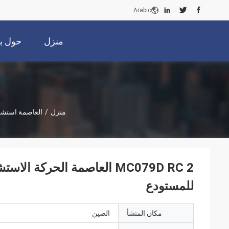
Arabic
منزل
حول بن
منزل
/
العاصمة استشع
MC079D RC 2 العاصمة الحركة 
للمستودع
مكان المنشأ
الصين