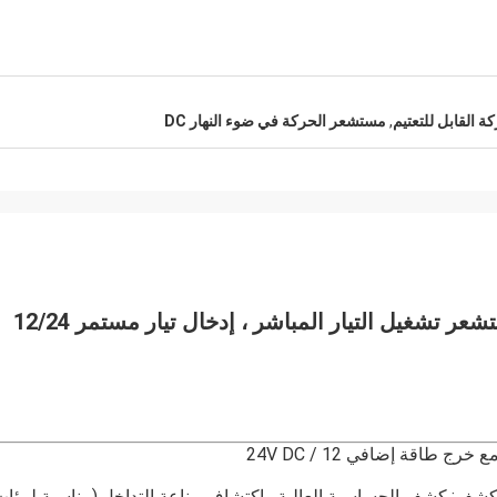
 القابل للتعتيم
,
مستشعر الحركة في ضوء النهار DC
MC079D RC 2 ، وظيفة أولوية ضوء النهار ، مستشعر تشغيل التيار المباشر ، إدخال تيار مستمر 12/24
لكشف: كشف الحساسية العالية واكتشاف مناعة التداخل.(مناسبة لبيئات