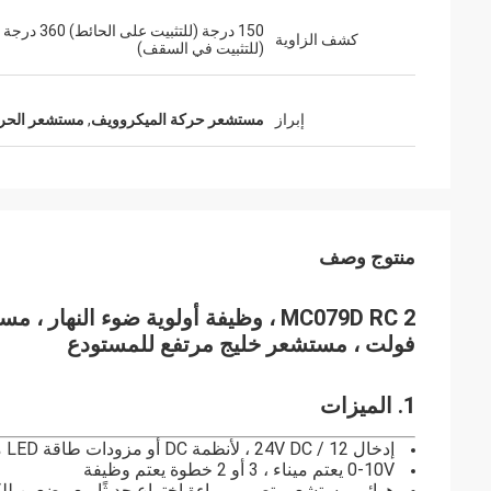
150 درجة (للتثبيت على الحائط) 360 درجة
كشف الزاوية
(للتثبيت في السقف)
إبراز
مستشعر حركة الميكروويف
,
مستشعر الحركة
منتوج وصف
فولت ، مستشعر خليج مرتفع للمستودع
1. الميزات
إدخال 12 / 24V DC ، لأنظمة DC أو مزودات طاقة LED مع خرج طاقة إضافي 12 / 24V DC
0-10V يعتم ميناء ، 3 أو 2 خطوة يعتم وظيفة
هوائي مستشعر بتصميم براءة اختراع حديثًا مع وضعين ل