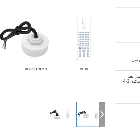
رتون
ي غضون 5 أيام عمل بعد
استلام المبلغ الخاص بك. 2، من اجل السائبة: 3-4