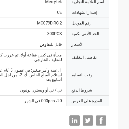
اسم العلامة التجارية
Merrytek
إصدار الشهادات
CE
رقم الموديل
MC079D RC 2
الحد الأدنى لكمية
300PCS
الأسعار
قابل للتفاوض
معبأة في كيس فقاعة أولا، ثم عززت ك
تفاصيل التغليف
للتغليف الخارجي
1، عينة وأمر صغير: ف
وقت التسليم
أسابيع بعد
شروط الدفع
تي / تي أو ويسترن يونيون
القدرة على العرض
20، 000pcs في الشهر