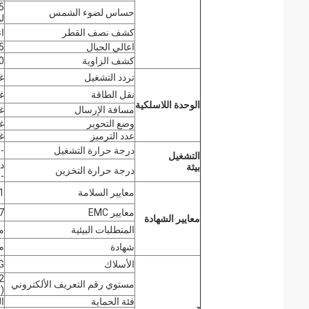
حساس لضوء الشمس
ل
كشف نصف القطر
ا
اعالي الجبال
15 م 
كشف الزاوية
150 درجة (للتث
تردد التشغيل
غ
نقل الطاقة
غ
الوحدة اللاسلكية
مسافة الإرسال
غ
وضع التحوير
غ
عدد الترميز
غ
درجة حرارة التشغيل
-35 درجة مئوية ~ +70 درجة مئوية
التشغيل
بيئة
درجة حرارة التخزين
-95٪ (دون تكاثف)
معايير السلامة
1
معايير EMC
7
معايير الشهادة
المتطلبات البيئية
مت
شهادة
م
الأسلاك
WG
2
مستوي رقم التعريف الألكتروني
)
فئة الحماية
ال