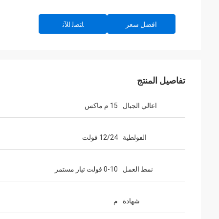
افضل سعر
ﺎﺘﺼﻟ ﺍﻶﻧ
تفاصيل المنتج
اعالي الجبال
15 م ماكس
الفولطية
12/24 فولت
نمط العمل
0-10 فولت تيار مستمر
شهادة
م