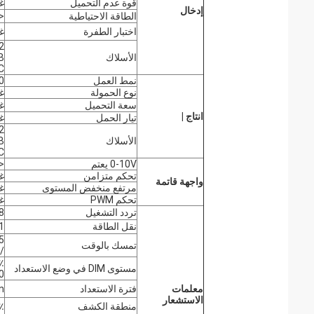
قوة عدم التحميل
غ
إدخال
الطاقة الاحتياطية
<0.3 و
اختبار الطفرة
غ
C2
الأسلاك
2 B
 C
نمط العمل
0-10
نوع الحمولة
غ
سعة التحميل
غ
انتاج |
تيار الحمل
غ
C2
الأسلاك
2 B
 C
0-10V يعتم
<50mA (مصدر غير
تحكم متزامن
غ
واجهة قاتمة
مرتفع منخفض المستوى
غ
تحكم PWM
غ
تردد التشغيل
5.8 جيجا هرت
نقل الطاقة
1 ميجا واط كحد
تمسك بالوقت
/ 30 دق
مستوى DIM في وضع الاستعداد
50٪ (.1
معلمات
فترة الاستعداد
∞
الاستشعار
منطقة الكشف
/ 100٪