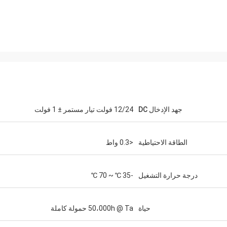
جهد الإدخال DC
12/24 فولت تيار مستمر ± 1 فولت
الطاقة الاحتياطية
<0.3 واط
درجة حرارة التشغيل
-35 ℃ ~ 70 ℃
حياة
50،000h @ Ta حمولة كاملة