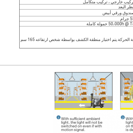
ركيب خارجي ، تركيب متكامل
نظر البعد
ندوق ورقي أبيض
جرام
50،000h @  حمولة كاملة
2. تتأثر منطقة الكشف بحجم الجسم المتحرك وسرعة الحركة.يتم اختبار منطقة الكشف بواسطة شخص ارتفاعه 165 سم