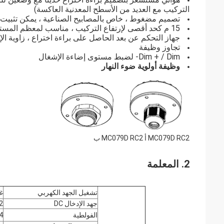
التركيب مع العديد من الأسطح المعدنية العاكسة)
تصميم مضغوط ، خاص بالمصابيح الصناعية ، يمكن تثبيت
15 م كحد أقصى لإرتفاع التركيب ، مناسب لمعظم المستودعات
جهاز التحكم عن بعد الحاصل على براءة اختراع ، زاوية الإر
تجاوز وظيفة
Dim + / Dim- لضبط مستوى إضاءة الإشغال
وظيفة أولوية ضوء النهار
MC079D RC2 أ MC079D RC2 ب
2. المعلمة
تشغيل الجهد الكهربي
غ
جهد الإدخال DC
12 /  1
الفولطية
24