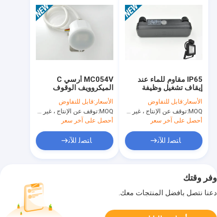
IP65 مقاوم للماء عند
MC054V أرسي C
إيقاف تشغيل وظيفة
الميكروويف الوقوف
الاستشعار 100 وات
وحدها استشعار الحركة
الأسعار:
قابل للتفاوض
الأسعار:
قابل للتفاوض
IP65 120-277Vac
MOQ:
توقف عن الإنتاج ، غير متوفر.
MOQ:
توقف عن الإنتاج ، غير متوفر.
المدخلات المعتمدة أول
أحصل على آخر سعر
أحصل على آخر سعر
ﺎﺘﺼﻟ ﺍﻶﻧ
ﺎﺘﺼﻟ ﺍﻶﻧ
وفر وقتك
دعنا نتصل بأفضل المنتجات معك.