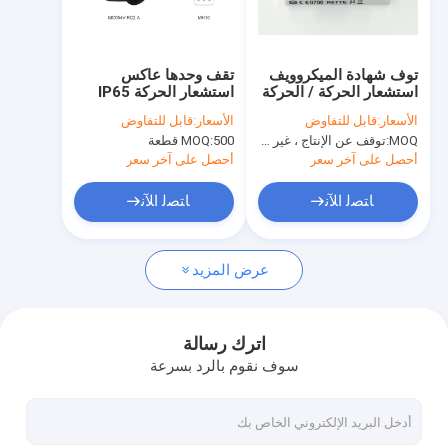
حولنا
جولة في المصنع
توف شهادة الميكروويف
تقف وحدها عاكس
استشعار الحركة / الحركة
استشعار الحركة IP65
مراقبة الجودة
للكشف عن الإضاءة
120 - 277VAC براءة
الأسعار:
قابل للتفاوض
الأسعار:
قابل للتفاوض
اختراع جديدة للتحكم عن
MOQ:
توقف عن الإنتاج ، غير متوفر.
500 قطعة
MOQ:
بعد
اتصل بنا
أحصل على آخر سعر
أحصل على آخر سعر
أخبار
ﺎﺘﺼﻟ ﺍﻶﻧ
ﺎﺘﺼﻟ ﺍﻶﻧ
القضايا
عرض المزيد
اطلب اقتباس
Video
اترك رسالة
سوف نقوم بالرد بسرعة
الميكروويف استشعار الحركة