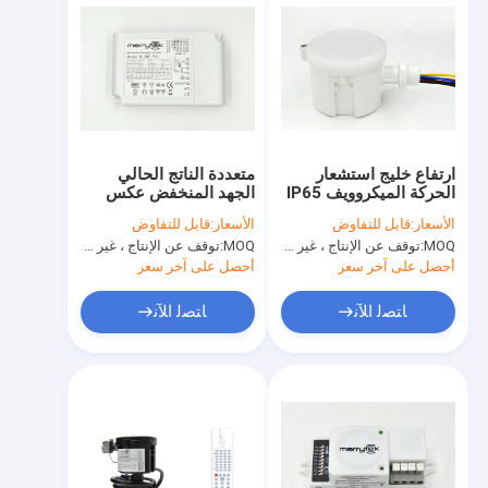
ارتفاع خليج استشعار
متعددة الناتج الحالي
الحركة الميكروويف IP65
الجهد المنخفض عكس
120-277Vac للضوء
الضوء 30W الصمام
الأسعار:
قابل للتفاوض
الأسعار:
قابل للتفاوض
MC054V أرسي D
سائق 1 - 10V ل ليد
MOQ:
توقف عن الإنتاج ، غير متوفر.
MOQ:
توقف عن الإنتاج ، غير متوفر.
أنبوب
أحصل على آخر سعر
أحصل على آخر سعر
ﺎﺘﺼﻟ ﺍﻶﻧ
ﺎﺘﺼﻟ ﺍﻶﻧ
المنزل
المنتجات
برنامج VR