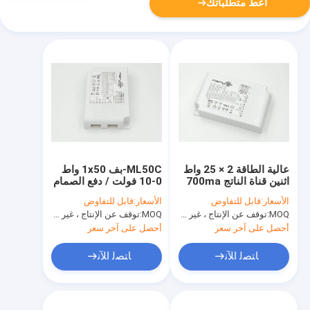
أعط متطلباتك
عالية الطاقة 2 × 25 واط
ML50C-بف 1x50 واط
اثنين قناة الناتج 700ma
0-10 فولت / دفع الصمام
عكس الضوء الصمام
سائق عكس الضوء
الأسعار:
قابل للتفاوض
الأسعار:
قابل للتفاوض
سائق 0-10 فولت
350ma -1050ma
MOQ:
توقف عن الإنتاج ، غير متوفر.
MOQ:
توقف عن الإنتاج ، غير متوفر.
متعددة-إخراج
أحصل على آخر سعر
أحصل على آخر سعر
ﺎﺘﺼﻟ ﺍﻶﻧ
ﺎﺘﺼﻟ ﺍﻶﻧ