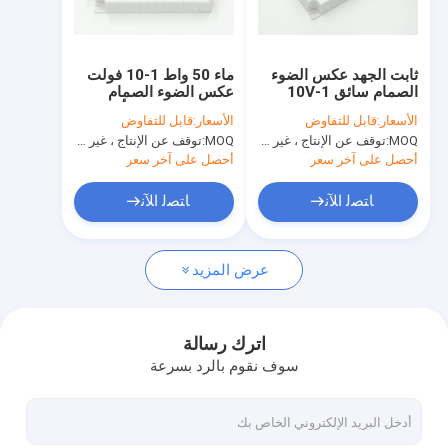
حولنا
جولة في المصنع
ثابت الجهد عكس الضوء
ماء 50 واط 1-10 فولت
الصمام سائق 1-10V
عكس الضوء الصمام
مراقبة الجودة
متعددة الانتاج الحالي،
سائق 850ma ل أسفل
الأسعار:
قابل للتفاوض
الأسعار:
قابل للتفاوض
سيمكو
الخفيفة
MOQ:
توقف عن الإنتاج ، غير متوفر.
MOQ:
توقف عن الإنتاج ، غير متوفر.
اتصل بنا
أحصل على آخر سعر
أحصل على آخر سعر
أخبار
ﺎﺘﺼﻟ ﺍﻶﻧ
ﺎﺘﺼﻟ ﺍﻶﻧ
القضايا
عرض المزيد
اطلب اقتباس
Video
اترك رسالة
سوف نقوم بالرد بسرعة
الميكروويف استشعار الحركة