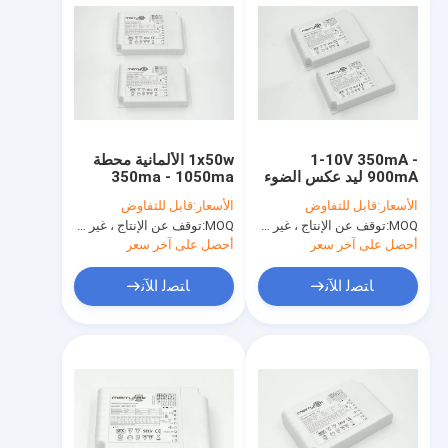
1-10V 350mA -
1x50w الألمانية محطة
900mA ليد عكس الضوء
350ma - 1050ma
سائق 40W مع وظيفة
الصمام سائق الإضاءة 0-
الأسعار:
قابل للتفاوض
الأسعار:
قابل للتفاوض
الذاكرة
10 فولت / بوش ديم
MOQ:
توقف عن الإنتاج ، غير متوفر.
MOQ:
توقف عن الإنتاج ، غير متوفر.
أحصل على آخر سعر
أحصل على آخر سعر
ﺎﺘﺼﻟ ﺍﻶﻧ
ﺎﺘﺼﻟ ﺍﻶﻧ
المنزل
المنتجات
برنامج VR