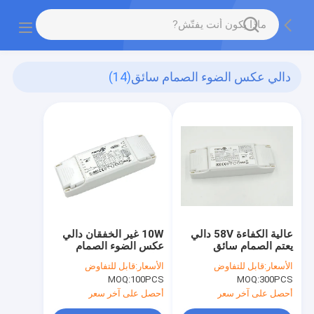
دالي عكس الضوء الصمام سائق
(14)
عالية الكفاءة 58V دالي
10W غير الخفقان دالي
يعتم الصمام سائق
عكس الضوء الصمام
250MA / 350mA /
سائق Ml10c-بدف تيار
الأسعار:
قابل للتفاوض
الأسعار:
قابل للتفاوض
500mA / 700mA
مستمر
MOQ:
100PCS
MOQ:
300PCS
أحصل على آخر سعر
أحصل على آخر سعر