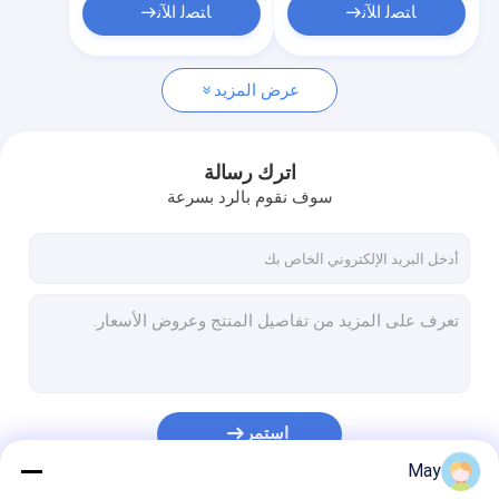
ﺎﺘﺼﻟ ﺍﻶﻧ
ﺎﺘﺼﻟ ﺍﻶﻧ
عرض المزيد
اترك رسالة
سوف نقوم بالرد بسرعة
استمر
May