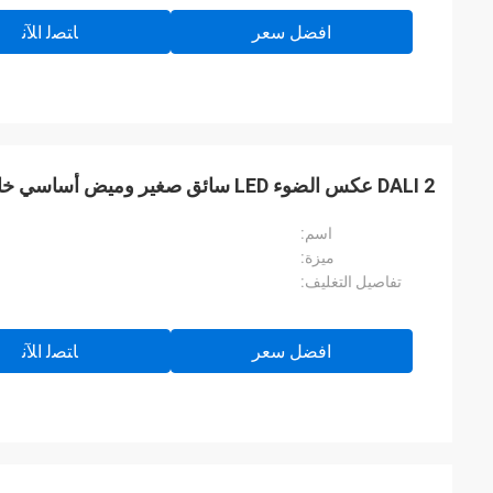
افضل سعر
ﺎﺘﺼﻟ ﺍﻶﻧ
DALI 2 عكس الضوء LED سائق صغير وميض أساسي خالٍ من الوميض مع زر ضغط
اسم:
ميزة:
تفاصيل التغليف:
افضل سعر
ﺎﺘﺼﻟ ﺍﻶﻧ