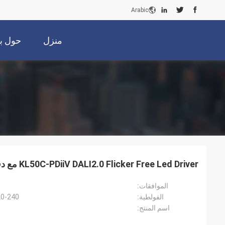
Arabic
منزل
حول بن
KL50C-PDiiV DALI2.0 Flicker Free Led Driver مع دفع ذاكرة DIM
الموافقات:
الفولطية:
220-240 فولت تيار متردد 50 هرت
اسم المنتج: