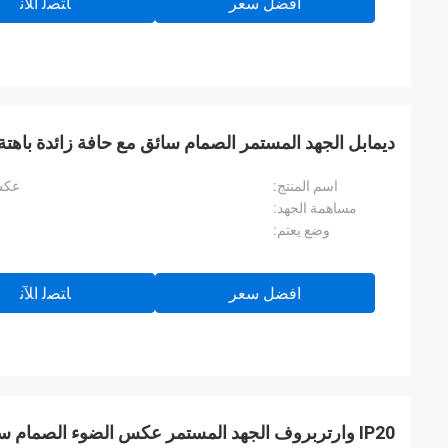
افضل سعر
ﺎﺘﺼﻟ ﺍﻶﻧ
ديمابل الجهد المستمر الصمام سائق مع حافة زائدة باهتة 
اسم المنتج:
عكس 
مساهمة الجهد:
وضع يعتم:
افضل سعر
ﺎﺘﺼﻟ ﺍﻶﻧ
IP20 وارتربروف الجهد المستمر عكس الضوء الصمام سائق 12V 40 واط