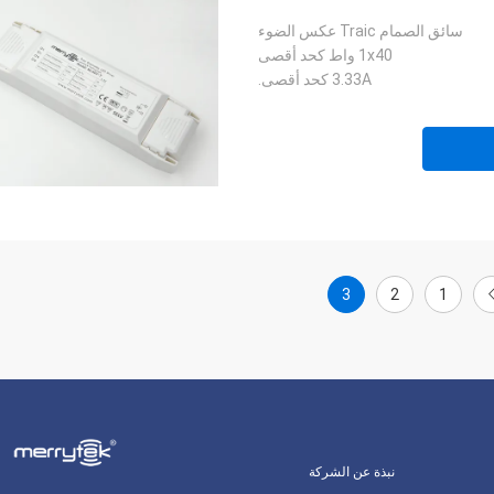
سائق الصمام Traic عكس الضوء
1x40 واط كحد أقصى
3.33A كحد أقصى.
3
2
1
نبذة عن الشركة