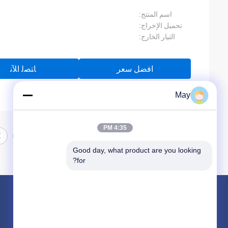
اسم المنتج:
تحميل الإخراج:
التيار الخارج:
افضل سعر
ﺎﺘﺼﻟ ﺍﻶﻧ
May
4:35 PM
Good day, what product are you looking 
for?
المنتجات
حول
الميكروويف استشعار الحركة
أخبار