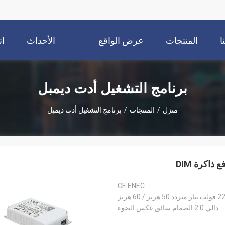
ا
المنتجات
عرض الواقع
الأحداث
ات
الافتراضي
برنامج التشغيل أدت ديمبل
منزل
/
المنتجات
/
برنامج التشغيل أدت ديمبل
CE ENEC
ز / 60 هرتز
دالي 2.0 الصمام سائق عكس الضوء