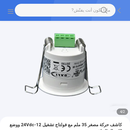
4
/
2
كاشف حركة مصغر 35 ملم مع فولتاج تشغيل 12-24Vdc ووضع