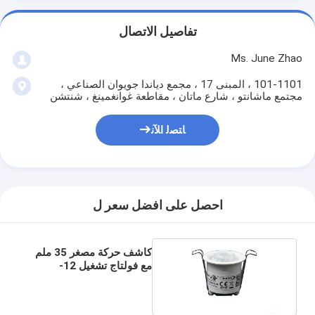
تفاصيل الاتصال
Ms. June Zhao
101-1101 ، المبنى 17 ، مجمع دياندا جويوان الصناعي ،
مجتمع ماشانتو ، شارع ماتان ، مقاطعة غوانغمينغ ، شنتشن
ﺎﺘﺼﻟ ﺍﻶﻧ
احصل على افضل سعر ل
كاشف حركة مصغر 35 ملم
مع فولتاج تشغيل 12-
24Vdc ووضع الاتصال
الجاف